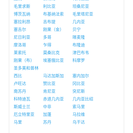
毛里求斯
利比亚
坦桑尼亚
博茨瓦纳
布基纳法索
毛里塔尼亚
塞拉利昂
吉布提
几内亚
塞舌尔
刚果（金）
贝宁
尼日利亚
多哥
喀麦隆
摩洛哥
乍得
布隆迪
莱索托
莫桑比克
津巴布韦
刚果（布）
埃塞俄比亚
科摩罗
圣多美和普林
西比
马达加斯加
塞内加尔
卢旺达
赞比亚
冈比亚
南苏丹
肯尼亚
突尼斯
科特迪瓦
赤道几内亚
几内亚比绍
斯威士兰
中非
索马里
厄立特里亚
加蓬
马拉维
马里
苏丹
乌干达