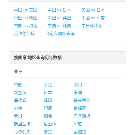
中国 vs 美国
中国 vs 日本
美国 vs 日本
中国 vs 德国
中国 vs 英国
中国 vs 印度
中国 vs 越南
中国 vs 韩国
中日韩比较
英法德比较
自定义国家查询...
按国家/地区查询历年数据
亚洲
中国
香港
澳门
新加坡
日本
泰国
菲律宾
韩国
马来西亚
越南
印尼
柬埔寨
老挝
缅甸
巴基斯坦
斯里兰卡
尼泊尔
印度
马尔代夫
蒙古
孟加拉