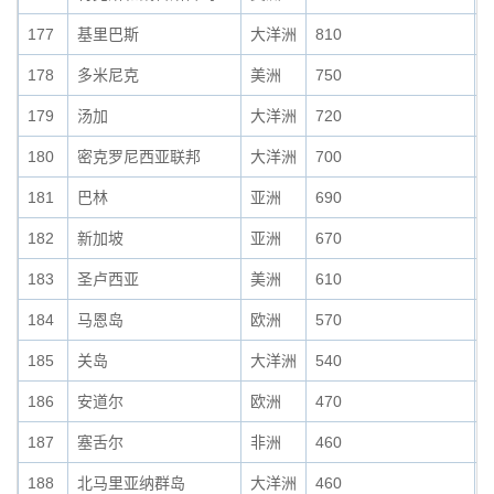
177
基里巴斯
大洋洲
810
0
178
多米尼克
美洲
750
0
179
汤加
大洋洲
720
0
180
密克罗尼西亚联邦
大洋洲
700
0
181
巴林
亚洲
690
0
182
新加坡
亚洲
670
0
183
圣卢西亚
美洲
610
0
184
马恩岛
欧洲
570
0
185
关岛
大洋洲
540
0
186
安道尔
欧洲
470
0
187
塞舌尔
非洲
460
0
188
北马里亚纳群岛
大洋洲
460
0