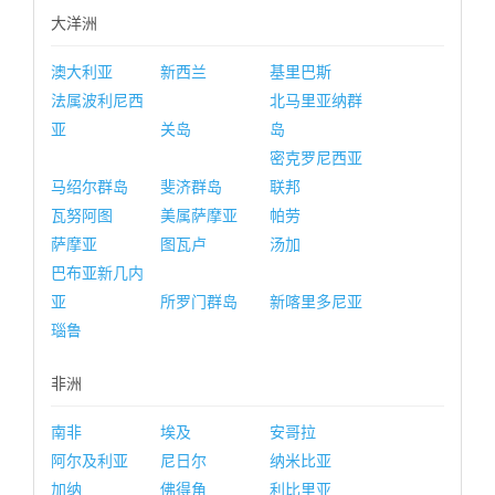
大洋洲
澳大利亚
新西兰
基里巴斯
法属波利尼西
北马里亚纳群
亚
关岛
岛
密克罗尼西亚
马绍尔群岛
斐济群岛
联邦
瓦努阿图
美属萨摩亚
帕劳
萨摩亚
图瓦卢
汤加
巴布亚新几内
亚
所罗门群岛
新喀里多尼亚
瑙鲁
非洲
南非
埃及
安哥拉
阿尔及利亚
尼日尔
纳米比亚
加纳
佛得角
利比里亚