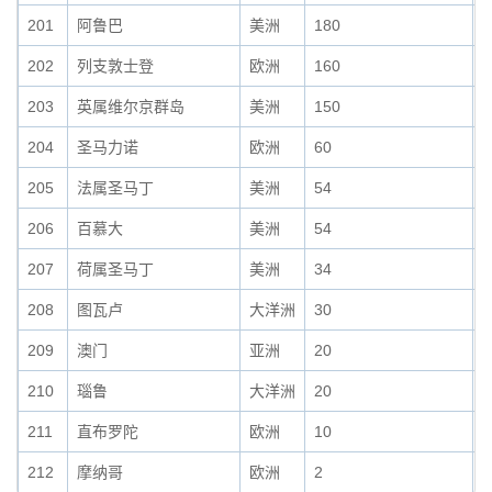
201
阿鲁巴
美洲
180
0
202
列支敦士登
欧洲
160
0
203
英属维尔京群岛
美洲
150
0
204
圣马力诺
欧洲
60
0
205
法属圣马丁
美洲
54
0
206
百慕大
美洲
54
0
207
荷属圣马丁
美洲
34
0
208
图瓦卢
大洋洲
30
0
209
澳门
亚洲
20
0
210
瑙鲁
大洋洲
20
0
211
直布罗陀
欧洲
10
0
212
摩纳哥
欧洲
2
0