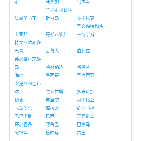
斯
牙买加
乌拉圭
特克斯和凯科
法属圣马丁
斯群岛
多米尼克
圣文森特和格
圭亚那
哥斯达黎加
林纳丁斯
特立尼达和多
巴哥
百慕大
伯利兹
英属维尔京群
岛
格林纳达
格陵兰
海地
墨西哥
圣卢西亚
安提瓜和巴布
达
洪都拉斯
多米尼加
秘鲁
苏里南
哥伦比亚
厄瓜多尔
库拉索
危地马拉
巴巴多斯
巴西
开曼群岛
萨尔瓦多
阿鲁巴
巴拿马
阿根廷
巴哈马
古巴