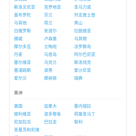
斯洛文尼亚
克罗地亚
圣马力诺
直布罗陀
芬兰
列支敦士登
马耳他
荷兰
黑山
白俄罗斯
安道尔
拉脱维亚
挪威
卢森堡
马其顿
摩尔多瓦
立陶宛
法罗群岛
丹麦
马恩岛
阿尔巴尼亚
塞尔维亚
乌克兰
斯洛伐克
塞浦路斯
波黑
爱沙尼亚
爱尔兰
摩纳哥
瑞典
美洲
美国
加拿大
委内瑞拉
玻利维亚
波多黎各
荷属圣马丁
尼加拉瓜
巴拉圭
智利
圣基茨和尼维