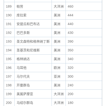
189
帕劳
大洋洲
460
0
190
库拉索
美洲
444
0
191
安提瓜和巴布达
美洲
440
0
192
巴巴多斯
美洲
430
0
193
圣文森特和格林纳丁斯
美洲
390
0
194
圣基茨和尼维斯
美洲
350
0
195
格林纳达
美洲
340
0
196
马耳他
欧洲
320
0
197
马尔代夫
亚洲
300
0
198
开曼群岛
美洲
240
0
199
美属萨摩亚
大洋洲
200
0
200
马绍尔群岛
大洋洲
180
0