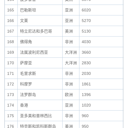
165
巴勒斯坦
亚洲
6020
0
166
文莱
亚洲
5270
0
167
特立尼达和多巴哥
美洲
5130
0
168
佛得角
非洲
4030
0
169
法属波利尼西亚
大洋洲
3660
0
170
萨摩亚
大洋洲
2830
0
171
毛里求斯
非洲
2030
0
172
科摩罗
非洲
1861
0
173
法罗群岛
欧洲
1396
0
174
香港
亚洲
1020
0
175
圣多美和普林西比
非洲
960
0
176
特克斯和凯科斯群岛
美洲
950
0