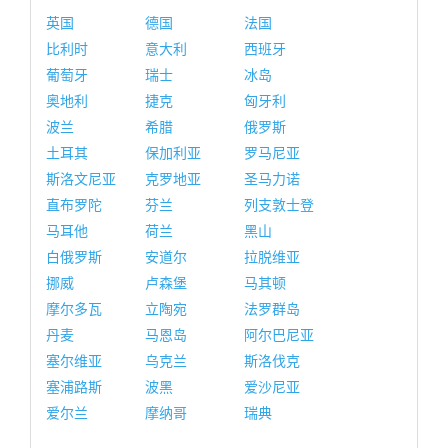
英国
德国
法国
比利时
意大利
西班牙
葡萄牙
瑞士
冰岛
奥地利
捷克
匈牙利
波兰
希腊
俄罗斯
土耳其
保加利亚
罗马尼亚
斯洛文尼亚
克罗地亚
圣马力诺
直布罗陀
芬兰
列支敦士登
马耳他
荷兰
黑山
白俄罗斯
安道尔
拉脱维亚
挪威
卢森堡
马其顿
摩尔多瓦
立陶宛
法罗群岛
丹麦
马恩岛
阿尔巴尼亚
塞尔维亚
乌克兰
斯洛伐克
塞浦路斯
波黑
爱沙尼亚
爱尔兰
摩纳哥
瑞典