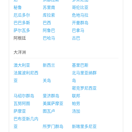
秘鲁
苏里南
哥伦比亚
厄瓜多尔
库拉索
危地马拉
巴巴多斯
巴西
开曼群岛
萨尔瓦多
阿鲁巴
巴拿马
阿根廷
巴哈马
古巴
大洋洲
澳大利亚
新西兰
基里巴斯
法属波利尼西
北马里亚纳群
亚
关岛
岛
密克罗尼西亚
马绍尔群岛
斐济群岛
联邦
瓦努阿图
美属萨摩亚
帕劳
萨摩亚
图瓦卢
汤加
巴布亚新几内
亚
所罗门群岛
新喀里多尼亚