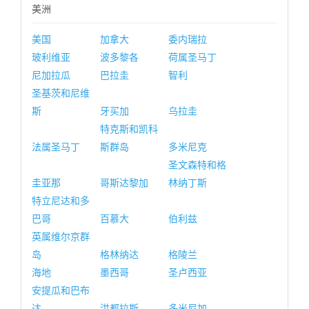
美洲
美国
加拿大
委内瑞拉
玻利维亚
波多黎各
荷属圣马丁
尼加拉瓜
巴拉圭
智利
圣基茨和尼维
斯
牙买加
乌拉圭
特克斯和凯科
法属圣马丁
斯群岛
多米尼克
圣文森特和格
圭亚那
哥斯达黎加
林纳丁斯
特立尼达和多
巴哥
百慕大
伯利兹
英属维尔京群
岛
格林纳达
格陵兰
海地
墨西哥
圣卢西亚
安提瓜和巴布
达
洪都拉斯
多米尼加