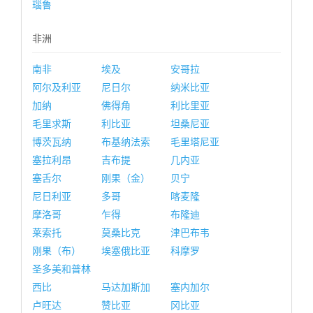
瑙鲁
非洲
南非
埃及
安哥拉
阿尔及利亚
尼日尔
纳米比亚
加纳
佛得角
利比里亚
毛里求斯
利比亚
坦桑尼亚
博茨瓦纳
布基纳法索
毛里塔尼亚
塞拉利昂
吉布提
几内亚
塞舌尔
刚果（金）
贝宁
尼日利亚
多哥
喀麦隆
摩洛哥
乍得
布隆迪
莱索托
莫桑比克
津巴布韦
刚果（布）
埃塞俄比亚
科摩罗
圣多美和普林
西比
马达加斯加
塞内加尔
卢旺达
赞比亚
冈比亚