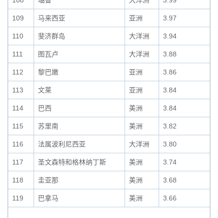
108
瑙鲁
大洋洲
3.99
109
马来西亚
亚洲
3.97
110
斐济群岛
大洋洲
3.94
111
图瓦卢
大洋洲
3.88
112
黎巴嫩
亚洲
3.86
113
文莱
亚洲
3.84
114
巴西
美洲
3.84
115
苏里南
美洲
3.82
116
法属波利尼西亚
大洋洲
3.80
117
圣文森特和格林纳丁斯
美洲
3.74
118
圭亚那
美洲
3.68
119
巴拿马
美洲
3.66