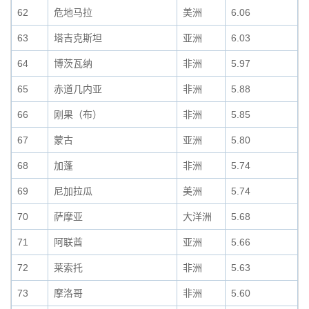
62
危地马拉
美洲
6.06
63
塔吉克斯坦
亚洲
6.03
64
博茨瓦纳
非洲
5.97
65
赤道几内亚
非洲
5.88
66
刚果（布）
非洲
5.85
67
蒙古
亚洲
5.80
68
加蓬
非洲
5.74
69
尼加拉瓜
美洲
5.74
70
萨摩亚
大洋洲
5.68
71
阿联酋
亚洲
5.66
72
莱索托
非洲
5.63
73
摩洛哥
非洲
5.60