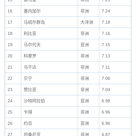
16
塞内加尔
非洲
7.24
17
马绍尔群岛
大洋洲
7.18
18
利比亚
非洲
7.16
19
马尔代夫
亚洲
7.15
20
科摩罗
非洲
7.13
21
乌干达
非洲
7.11
22
贝宁
非洲
7.06
23
赞比亚
非洲
7.04
24
沙特阿拉伯
亚洲
6.98
25
乍得
非洲
6.96
26
约旦
亚洲
6.96
27
坦桑尼亚
非洲
6.87