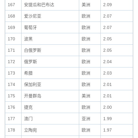
167
安提瓜和巴布达
美洲
2.09
168
爱沙尼亚
欧洲
2.07
169
葡萄牙
欧洲
2.07
170
波黑
欧洲
2.05
171
白俄罗斯
欧洲
2.05
172
俄罗斯
欧洲
2.04
173
希腊
欧洲
2.03
174
保加利亚
欧洲
2.01
175
开曼群岛
美洲
2.01
176
捷克
欧洲
2.00
177
澳门
亚洲
1.99
178
立陶宛
欧洲
1.97