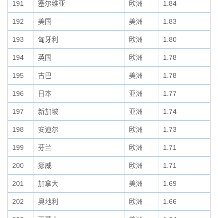
191
塞尔维亚
欧洲
1.84
192
美国
美洲
1.83
193
匈牙利
欧洲
1.80
194
英国
欧洲
1.78
195
古巴
美洲
1.78
196
日本
亚洲
1.77
197
新加坡
亚洲
1.74
198
安道尔
欧洲
1.73
199
芬兰
欧洲
1.71
200
挪威
欧洲
1.71
201
加拿大
美洲
1.69
202
奥地利
欧洲
1.66