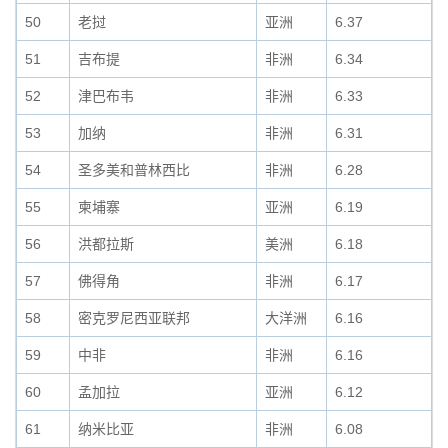
50
老挝
亚洲
6.37
51
吉布提
非洲
6.34
52
津巴布韦
非洲
6.33
53
加纳
非洲
6.31
54
圣多美和普林西比
非洲
6.28
55
柬埔寨
亚洲
6.19
56
洪都拉斯
美洲
6.18
57
佛得角
非洲
6.17
58
密克罗尼西亚联邦
大洋洲
6.16
59
中非
非洲
6.16
60
孟加拉
亚洲
6.12
61
纳米比亚
非洲
6.08