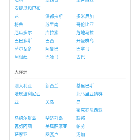
海地
墨西哥
圣卢西亚
安提瓜和巴布
达
洪都拉斯
多米尼加
秘鲁
苏里南
哥伦比亚
厄瓜多尔
库拉索
危地马拉
巴巴多斯
巴西
开曼群岛
萨尔瓦多
阿鲁巴
巴拿马
阿根廷
巴哈马
古巴
大洋洲
澳大利亚
新西兰
基里巴斯
法属波利尼西
北马里亚纳群
亚
关岛
岛
密克罗尼西亚
马绍尔群岛
斐济群岛
联邦
瓦努阿图
美属萨摩亚
帕劳
萨摩亚
图瓦卢
汤加