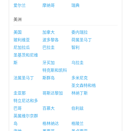
爱尔兰
摩纳哥
瑞典
美洲
美国
加拿大
委内瑞拉
玻利维亚
波多黎各
荷属圣马丁
尼加拉瓜
巴拉圭
智利
圣基茨和尼维
斯
牙买加
乌拉圭
特克斯和凯科
法属圣马丁
斯群岛
多米尼克
圣文森特和格
圭亚那
哥斯达黎加
林纳丁斯
特立尼达和多
巴哥
百慕大
伯利兹
英属维尔京群
岛
格林纳达
格陵兰