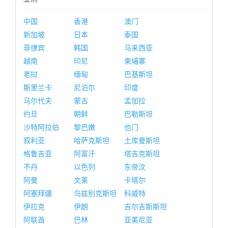
中国
香港
澳门
新加坡
日本
泰国
菲律宾
韩国
马来西亚
越南
印尼
柬埔寨
老挝
缅甸
巴基斯坦
斯里兰卡
尼泊尔
印度
马尔代夫
蒙古
孟加拉
约旦
朝鲜
巴勒斯坦
沙特阿拉伯
黎巴嫩
也门
叙利亚
哈萨克斯坦
土库曼斯坦
格鲁吉亚
阿富汗
塔吉克斯坦
不丹
以色列
东帝汶
阿曼
文莱
卡塔尔
阿塞拜疆
乌兹别克斯坦
科威特
伊拉克
伊朗
吉尔吉斯斯坦
阿联酋
巴林
亚美尼亚