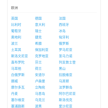
欧洲
英国
德国
法国
比利时
意大利
西班牙
葡萄牙
瑞士
冰岛
奥地利
捷克
匈牙利
波兰
希腊
俄罗斯
土耳其
保加利亚
罗马尼亚
斯洛文尼亚
克罗地亚
圣马力诺
直布罗陀
芬兰
列支敦士登
马耳他
荷兰
黑山
白俄罗斯
安道尔
拉脱维亚
挪威
卢森堡
马其顿
摩尔多瓦
立陶宛
法罗群岛
丹麦
马恩岛
阿尔巴尼亚
塞尔维亚
乌克兰
斯洛伐克
塞浦路斯
波黑
爱沙尼亚