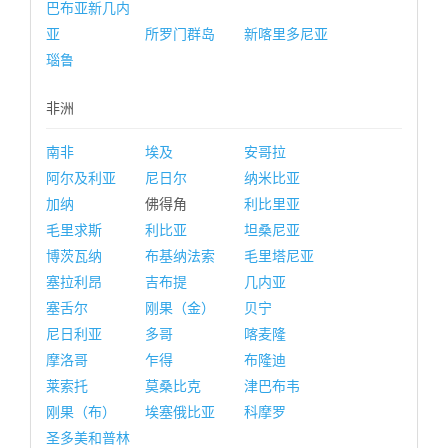
巴布亚新几内
亚
所罗门群岛
新喀里多尼亚
瑙鲁
非洲
南非
埃及
安哥拉
阿尔及利亚
尼日尔
纳米比亚
加纳
佛得角
利比里亚
毛里求斯
利比亚
坦桑尼亚
博茨瓦纳
布基纳法索
毛里塔尼亚
塞拉利昂
吉布提
几内亚
塞舌尔
刚果（金）
贝宁
尼日利亚
多哥
喀麦隆
摩洛哥
乍得
布隆迪
莱索托
莫桑比克
津巴布韦
刚果（布）
埃塞俄比亚
科摩罗
圣多美和普林