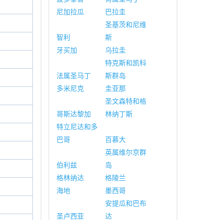
尼加拉瓜
巴拉圭
圣基茨和尼维
智利
斯
牙买加
乌拉圭
特克斯和凯科
法属圣马丁
斯群岛
多米尼克
圭亚那
圣文森特和格
哥斯达黎加
林纳丁斯
特立尼达和多
巴哥
百慕大
英属维尔京群
伯利兹
岛
格林纳达
格陵兰
海地
墨西哥
安提瓜和巴布
圣卢西亚
达