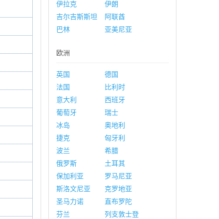
伊拉克
伊朗
吉尔吉斯斯坦
阿联酋
巴林
亚美尼亚
欧洲
英国
德国
法国
比利时
意大利
西班牙
葡萄牙
瑞士
冰岛
奥地利
捷克
匈牙利
波兰
希腊
俄罗斯
土耳其
保加利亚
罗马尼亚
斯洛文尼亚
克罗地亚
圣马力诺
直布罗陀
芬兰
列支敦士登