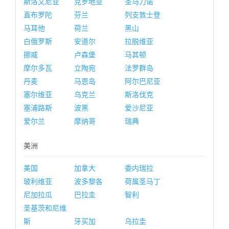
斯洛文尼亚
克罗地亚
圣马力诺
直布罗陀
芬兰
列支敦士登
马耳他
荷兰
黑山
白俄罗斯
安道尔
拉脱维亚
挪威
卢森堡
马其顿
摩尔多瓦
立陶宛
法罗群岛
丹麦
马恩岛
阿尔巴尼亚
塞尔维亚
乌克兰
斯洛伐克
塞浦路斯
波黑
爱沙尼亚
爱尔兰
摩纳哥
瑞典
美洲
美国
加拿大
委内瑞拉
玻利维亚
波多黎各
荷属圣马丁
尼加拉瓜
巴拉圭
智利
圣基茨和尼维
斯
牙买加
乌拉圭