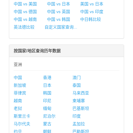
中国 vs 美国
中国 vs 日本
美国 vs 日本
中国 vs 德国
中国 vs 英国
中国 vs 印度
中国 vs 越南
中国 vs 韩国
中日韩比较
英法德比较
自定义国家查询...
按国家/地区查询历年数据
亚洲
中国
香港
澳门
新加坡
日本
泰国
菲律宾
韩国
马来西亚
越南
印尼
柬埔寨
老挝
缅甸
巴基斯坦
斯里兰卡
尼泊尔
印度
马尔代夫
蒙古
孟加拉
约旦
朝鲜
巴勒斯坦