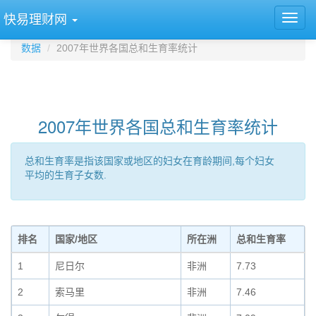
快易理财网
数据
2007年世界各国总和生育率统计
2007年世界各国总和生育率统计
总和生育率是指该国家或地区的妇女在育龄期间,每个妇女
平均的生育子女数.
排名
国家/地区
所在洲
总和生育率
1
尼日尔
非洲
7.73
2
索马里
非洲
7.46