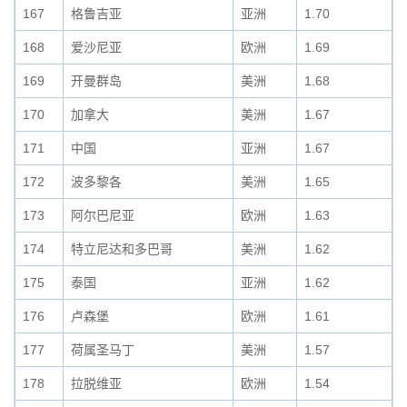
167
格鲁吉亚
亚洲
1.70
168
爱沙尼亚
欧洲
1.69
169
开曼群岛
美洲
1.68
170
加拿大
美洲
1.67
171
中国
亚洲
1.67
172
波多黎各
美洲
1.65
173
阿尔巴尼亚
欧洲
1.63
174
特立尼达和多巴哥
美洲
1.62
175
泰国
亚洲
1.62
176
卢森堡
欧洲
1.61
177
荷属圣马丁
美洲
1.57
178
拉脱维亚
欧洲
1.54