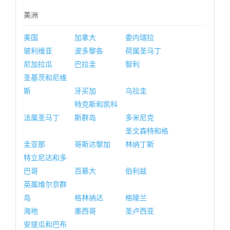
美洲
美国
加拿大
委内瑞拉
玻利维亚
波多黎各
荷属圣马丁
尼加拉瓜
巴拉圭
智利
圣基茨和尼维
斯
牙买加
乌拉圭
特克斯和凯科
法属圣马丁
斯群岛
多米尼克
圣文森特和格
圭亚那
哥斯达黎加
林纳丁斯
特立尼达和多
巴哥
百慕大
伯利兹
英属维尔京群
岛
格林纳达
格陵兰
海地
墨西哥
圣卢西亚
安提瓜和巴布