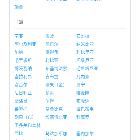
瑙鲁
非洲
南非
埃及
安哥拉
阿尔及利亚
尼日尔
纳米比亚
加纳
佛得角
利比里亚
毛里求斯
利比亚
坦桑尼亚
博茨瓦纳
布基纳法索
毛里塔尼亚
塞拉利昂
吉布提
几内亚
塞舌尔
刚果（金）
贝宁
尼日利亚
多哥
喀麦隆
摩洛哥
乍得
布隆迪
莱索托
莫桑比克
津巴布韦
刚果（布）
埃塞俄比亚
科摩罗
圣多美和普林
西比
马达加斯加
塞内加尔