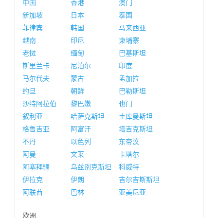
中国
香港
澳门
新加坡
日本
泰国
菲律宾
韩国
马来西亚
越南
印尼
柬埔寨
老挝
缅甸
巴基斯坦
斯里兰卡
尼泊尔
印度
马尔代夫
蒙古
孟加拉
约旦
朝鲜
巴勒斯坦
沙特阿拉伯
黎巴嫩
也门
叙利亚
哈萨克斯坦
土库曼斯坦
格鲁吉亚
阿富汗
塔吉克斯坦
不丹
以色列
东帝汶
阿曼
文莱
卡塔尔
阿塞拜疆
乌兹别克斯坦
科威特
伊拉克
伊朗
吉尔吉斯斯坦
阿联酋
巴林
亚美尼亚
欧洲