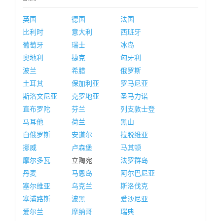
英国
德国
法国
比利时
意大利
西班牙
葡萄牙
瑞士
冰岛
奥地利
捷克
匈牙利
波兰
希腊
俄罗斯
土耳其
保加利亚
罗马尼亚
斯洛文尼亚
克罗地亚
圣马力诺
直布罗陀
芬兰
列支敦士登
马耳他
荷兰
黑山
白俄罗斯
安道尔
拉脱维亚
挪威
卢森堡
马其顿
摩尔多瓦
立陶宛
法罗群岛
丹麦
马恩岛
阿尔巴尼亚
塞尔维亚
乌克兰
斯洛伐克
塞浦路斯
波黑
爱沙尼亚
爱尔兰
摩纳哥
瑞典