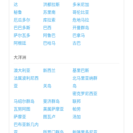
达
洪都拉斯
多米尼加
秘鲁
苏里南
哥伦比亚
厄瓜多尔
库拉索
危地马拉
巴巴多斯
巴西
开曼群岛
萨尔瓦多
阿鲁巴
巴拿马
阿根廷
巴哈马
古巴
大洋洲
澳大利亚
新西兰
基里巴斯
法属波利尼西
北马里亚纳群
亚
关岛
岛
密克罗尼西亚
马绍尔群岛
斐济群岛
联邦
瓦努阿图
美属萨摩亚
帕劳
萨摩亚
图瓦卢
汤加
巴布亚新几内
亚
所罗门群岛
新喀里多尼亚