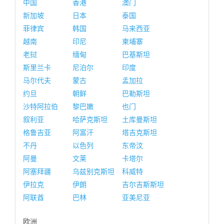
中国
香港
澳门
新加坡
日本
泰国
菲律宾
韩国
马来西亚
越南
印尼
柬埔寨
老挝
缅甸
巴基斯坦
斯里兰卡
尼泊尔
印度
马尔代夫
蒙古
孟加拉
约旦
朝鲜
巴勒斯坦
沙特阿拉伯
黎巴嫩
也门
叙利亚
哈萨克斯坦
土库曼斯坦
格鲁吉亚
阿富汗
塔吉克斯坦
不丹
以色列
东帝汶
阿曼
文莱
卡塔尔
阿塞拜疆
乌兹别克斯坦
科威特
伊拉克
伊朗
吉尔吉斯斯坦
阿联酋
巴林
亚美尼亚
欧洲