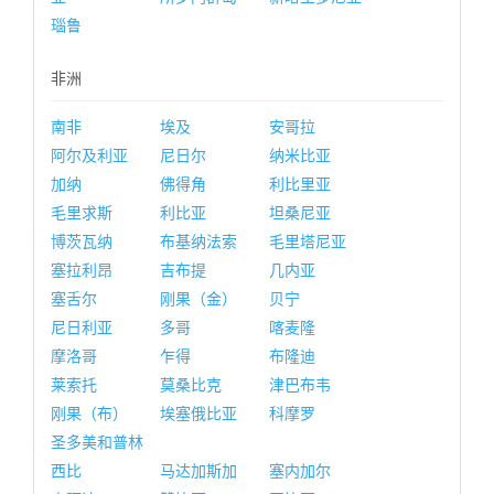
瑙鲁
非洲
南非
埃及
安哥拉
阿尔及利亚
尼日尔
纳米比亚
加纳
佛得角
利比里亚
毛里求斯
利比亚
坦桑尼亚
博茨瓦纳
布基纳法索
毛里塔尼亚
塞拉利昂
吉布提
几内亚
塞舌尔
刚果（金）
贝宁
尼日利亚
多哥
喀麦隆
摩洛哥
乍得
布隆迪
莱索托
莫桑比克
津巴布韦
刚果（布）
埃塞俄比亚
科摩罗
圣多美和普林
西比
马达加斯加
塞内加尔