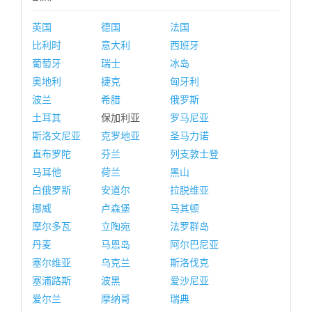
英国
德国
法国
比利时
意大利
西班牙
葡萄牙
瑞士
冰岛
奥地利
捷克
匈牙利
波兰
希腊
俄罗斯
土耳其
保加利亚
罗马尼亚
斯洛文尼亚
克罗地亚
圣马力诺
直布罗陀
芬兰
列支敦士登
马耳他
荷兰
黑山
白俄罗斯
安道尔
拉脱维亚
挪威
卢森堡
马其顿
摩尔多瓦
立陶宛
法罗群岛
丹麦
马恩岛
阿尔巴尼亚
塞尔维亚
乌克兰
斯洛伐克
塞浦路斯
波黑
爱沙尼亚
爱尔兰
摩纳哥
瑞典