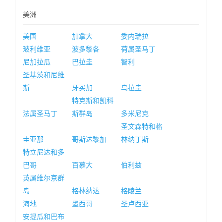
美洲
美国
加拿大
委内瑞拉
玻利维亚
波多黎各
荷属圣马丁
尼加拉瓜
巴拉圭
智利
圣基茨和尼维
斯
牙买加
乌拉圭
特克斯和凯科
法属圣马丁
斯群岛
多米尼克
圣文森特和格
圭亚那
哥斯达黎加
林纳丁斯
特立尼达和多
巴哥
百慕大
伯利兹
英属维尔京群
岛
格林纳达
格陵兰
海地
墨西哥
圣卢西亚
安提瓜和巴布