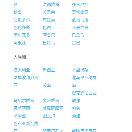
达
洪都拉斯
多米尼加
秘鲁
苏里南
哥伦比亚
厄瓜多尔
库拉索
危地马拉
巴巴多斯
巴西
开曼群岛
萨尔瓦多
阿鲁巴
巴拿马
阿根廷
巴哈马
古巴
大洋洲
澳大利亚
新西兰
基里巴斯
法属波利尼西
北马里亚纳群
亚
关岛
岛
密克罗尼西亚
马绍尔群岛
斐济群岛
联邦
瓦努阿图
美属萨摩亚
帕劳
萨摩亚
图瓦卢
汤加
巴布亚新几内
亚
所罗门群岛
新喀里多尼亚