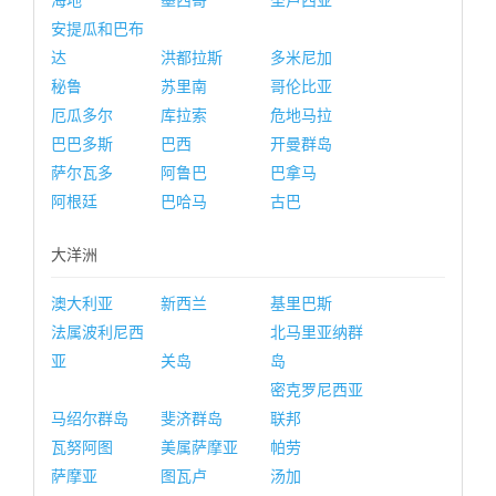
海地
墨西哥
圣卢西亚
安提瓜和巴布
达
洪都拉斯
多米尼加
秘鲁
苏里南
哥伦比亚
厄瓜多尔
库拉索
危地马拉
巴巴多斯
巴西
开曼群岛
萨尔瓦多
阿鲁巴
巴拿马
阿根廷
巴哈马
古巴
大洋洲
澳大利亚
新西兰
基里巴斯
法属波利尼西
北马里亚纳群
亚
关岛
岛
密克罗尼西亚
马绍尔群岛
斐济群岛
联邦
瓦努阿图
美属萨摩亚
帕劳
萨摩亚
图瓦卢
汤加