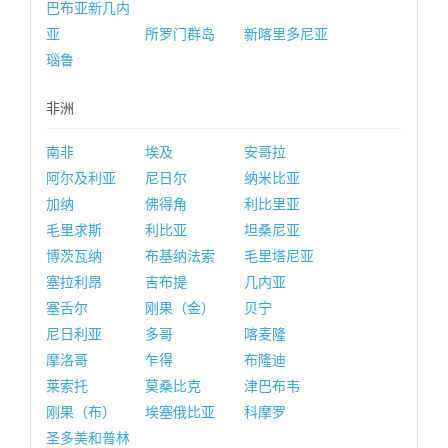
巴布亚新几内
亚
所罗门群岛
新喀里多尼亚
瑙鲁
非洲
南非
埃及
安哥拉
阿尔及利亚
尼日尔
纳米比亚
加纳
佛得角
利比里亚
毛里求斯
利比亚
坦桑尼亚
博茨瓦纳
布基纳法索
毛里塔尼亚
塞拉利昂
吉布提
几内亚
塞舌尔
刚果（金）
贝宁
尼日利亚
多哥
喀麦隆
摩洛哥
乍得
布隆迪
莱索托
莫桑比克
津巴布韦
刚果（布）
埃塞俄比亚
科摩罗
圣多美和普林