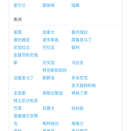
爱尔兰
摩纳哥
瑞典
美洲
美国
加拿大
委内瑞拉
玻利维亚
波多黎各
荷属圣马丁
尼加拉瓜
巴拉圭
智利
圣基茨和尼维
斯
牙买加
乌拉圭
特克斯和凯科
法属圣马丁
斯群岛
多米尼克
圣文森特和格
圭亚那
哥斯达黎加
林纳丁斯
特立尼达和多
巴哥
百慕大
伯利兹
英属维尔京群
岛
格林纳达
格陵兰