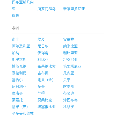
巴布亚新几内
亚
所罗门群岛
新喀里多尼亚
瑙鲁
非洲
南非
埃及
安哥拉
阿尔及利亚
尼日尔
纳米比亚
加纳
佛得角
利比里亚
毛里求斯
利比亚
坦桑尼亚
博茨瓦纳
布基纳法索
毛里塔尼亚
塞拉利昂
吉布提
几内亚
塞舌尔
刚果（金）
贝宁
尼日利亚
多哥
喀麦隆
摩洛哥
乍得
布隆迪
莱索托
莫桑比克
津巴布韦
刚果（布）
埃塞俄比亚
科摩罗
圣多美和普林