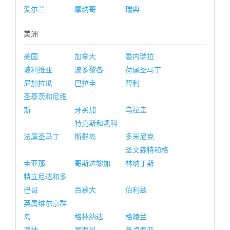
爱尔兰
摩纳哥
瑞典
美洲
美国
加拿大
委内瑞拉
玻利维亚
波多黎各
荷属圣马丁
尼加拉瓜
巴拉圭
智利
圣基茨和尼维
斯
牙买加
乌拉圭
特克斯和凯科
法属圣马丁
斯群岛
多米尼克
圣文森特和格
圭亚那
哥斯达黎加
林纳丁斯
特立尼达和多
巴哥
百慕大
伯利兹
英属维尔京群
岛
格林纳达
格陵兰