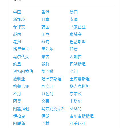
中国
香港
澳门
新加坡
日本
泰国
菲律宾
韩国
马来西亚
越南
印尼
柬埔寨
老挝
缅甸
巴基斯坦
斯里兰卡
尼泊尔
印度
马尔代夫
蒙古
孟加拉
约旦
朝鲜
巴勒斯坦
沙特阿拉伯
黎巴嫩
也门
叙利亚
哈萨克斯坦
土库曼斯坦
格鲁吉亚
阿富汗
塔吉克斯坦
不丹
以色列
东帝汶
阿曼
文莱
卡塔尔
阿塞拜疆
乌兹别克斯坦
科威特
伊拉克
伊朗
吉尔吉斯斯坦
阿联酋
巴林
亚美尼亚