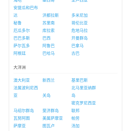
海地
墨西哥
圣卢西亚
安提瓜和巴布
达
洪都拉斯
多米尼加
秘鲁
苏里南
哥伦比亚
厄瓜多尔
库拉索
危地马拉
巴巴多斯
巴西
开曼群岛
萨尔瓦多
阿鲁巴
巴拿马
阿根廷
巴哈马
古巴
大洋洲
澳大利亚
新西兰
基里巴斯
法属波利尼西
北马里亚纳群
亚
关岛
岛
密克罗尼西亚
马绍尔群岛
斐济群岛
联邦
瓦努阿图
美属萨摩亚
帕劳
萨摩亚
图瓦卢
汤加