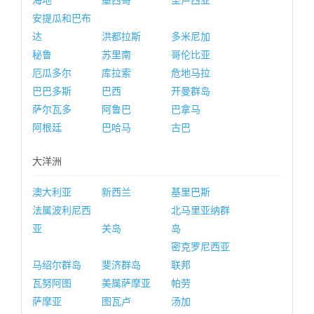
海地
墨西哥
圣卢西亚
安提瓜和巴布
达
洪都拉斯
多米尼加
秘鲁
苏里南
哥伦比亚
厄瓜多尔
库拉索
危地马拉
巴巴多斯
巴西
开曼群岛
萨尔瓦多
阿鲁巴
巴拿马
阿根廷
巴哈马
古巴
大洋洲
澳大利亚
新西兰
基里巴斯
法属波利尼西
北马里亚纳群
亚
关岛
岛
密克罗尼西亚
马绍尔群岛
斐济群岛
联邦
瓦努阿图
美属萨摩亚
帕劳
萨摩亚
图瓦卢
汤加