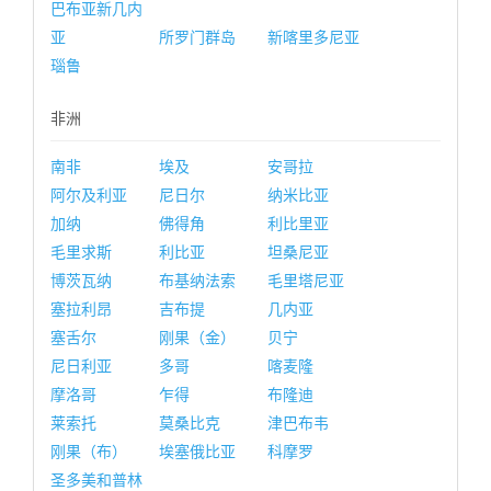
巴布亚新几内
亚
所罗门群岛
新喀里多尼亚
瑙鲁
非洲
南非
埃及
安哥拉
阿尔及利亚
尼日尔
纳米比亚
加纳
佛得角
利比里亚
毛里求斯
利比亚
坦桑尼亚
博茨瓦纳
布基纳法索
毛里塔尼亚
塞拉利昂
吉布提
几内亚
塞舌尔
刚果（金）
贝宁
尼日利亚
多哥
喀麦隆
摩洛哥
乍得
布隆迪
莱索托
莫桑比克
津巴布韦
刚果（布）
埃塞俄比亚
科摩罗
圣多美和普林