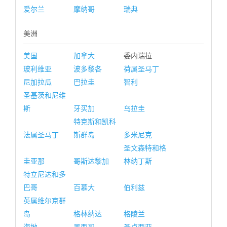
爱尔兰
摩纳哥
瑞典
美洲
美国
加拿大
委内瑞拉
玻利维亚
波多黎各
荷属圣马丁
尼加拉瓜
巴拉圭
智利
圣基茨和尼维
斯
牙买加
乌拉圭
特克斯和凯科
法属圣马丁
斯群岛
多米尼克
圣文森特和格
圭亚那
哥斯达黎加
林纳丁斯
特立尼达和多
巴哥
百慕大
伯利兹
英属维尔京群
岛
格林纳达
格陵兰