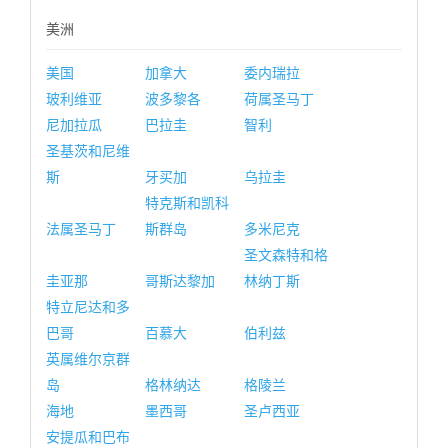
美洲
美国
加拿大
委内瑞拉
玻利维亚
波多黎各
荷属圣马丁
尼加拉瓜
巴拉圭
智利
圣基茨和尼维
斯
牙买加
乌拉圭
特克斯和凯科
法属圣马丁
斯群岛
多米尼克
圣文森特和格
圭亚那
哥斯达黎加
林纳丁斯
特立尼达和多
巴哥
百慕大
伯利兹
英属维尔京群
岛
格林纳达
格陵兰
海地
墨西哥
圣卢西亚
安提瓜和巴布