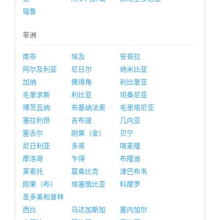
瑙鲁
非洲
南非
埃及
安哥拉
阿尔及利亚
尼日尔
纳米比亚
加纳
佛得角
利比里亚
毛里求斯
利比亚
坦桑尼亚
博茨瓦纳
布基纳法索
毛里塔尼亚
塞拉利昂
吉布提
几内亚
塞舌尔
刚果（金）
贝宁
尼日利亚
多哥
喀麦隆
摩洛哥
乍得
布隆迪
莱索托
莫桑比克
津巴布韦
刚果（布）
埃塞俄比亚
科摩罗
圣多美和普林
西比
马达加斯加
塞内加尔