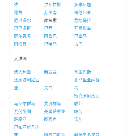
达
洪都拉斯
多米尼加
秘鲁
苏里南
哥伦比亚
厄瓜多尔
库拉索
危地马拉
巴巴多斯
巴西
开曼群岛
萨尔瓦多
阿鲁巴
巴拿马
阿根廷
巴哈马
古巴
大洋洲
澳大利亚
新西兰
基里巴斯
法属波利尼西
北马里亚纳群
亚
关岛
岛
密克罗尼西亚
马绍尔群岛
斐济群岛
联邦
瓦努阿图
美属萨摩亚
帕劳
萨摩亚
图瓦卢
汤加
巴布亚新几内
亚
所罗门群岛
新喀里多尼亚