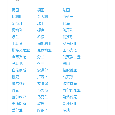
英国
德国
法国
比利时
意大利
西班牙
葡萄牙
瑞士
冰岛
奥地利
捷克
匈牙利
波兰
希腊
俄罗斯
土耳其
保加利亚
罗马尼亚
斯洛文尼亚
克罗地亚
圣马力诺
直布罗陀
芬兰
列支敦士登
马耳他
荷兰
黑山
白俄罗斯
安道尔
拉脱维亚
挪威
卢森堡
马其顿
摩尔多瓦
立陶宛
法罗群岛
丹麦
马恩岛
阿尔巴尼亚
塞尔维亚
乌克兰
斯洛伐克
塞浦路斯
波黑
爱沙尼亚
爱尔兰
摩纳哥
瑞典