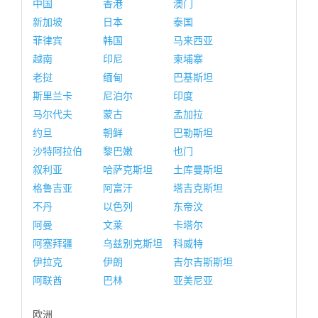
中国
香港
澳门
新加坡
日本
泰国
菲律宾
韩国
马来西亚
越南
印尼
柬埔寨
老挝
缅甸
巴基斯坦
斯里兰卡
尼泊尔
印度
马尔代夫
蒙古
孟加拉
约旦
朝鲜
巴勒斯坦
沙特阿拉伯
黎巴嫩
也门
叙利亚
哈萨克斯坦
土库曼斯坦
格鲁吉亚
阿富汗
塔吉克斯坦
不丹
以色列
东帝汶
阿曼
文莱
卡塔尔
阿塞拜疆
乌兹别克斯坦
科威特
伊拉克
伊朗
吉尔吉斯斯坦
阿联酋
巴林
亚美尼亚
欧洲