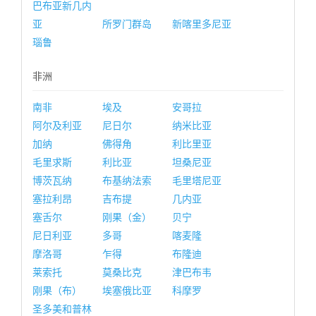
巴布亚新几内
亚
所罗门群岛
新喀里多尼亚
瑙鲁
非洲
南非
埃及
安哥拉
阿尔及利亚
尼日尔
纳米比亚
加纳
佛得角
利比里亚
毛里求斯
利比亚
坦桑尼亚
博茨瓦纳
布基纳法索
毛里塔尼亚
塞拉利昂
吉布提
几内亚
塞舌尔
刚果（金）
贝宁
尼日利亚
多哥
喀麦隆
摩洛哥
乍得
布隆迪
莱索托
莫桑比克
津巴布韦
刚果（布）
埃塞俄比亚
科摩罗
圣多美和普林