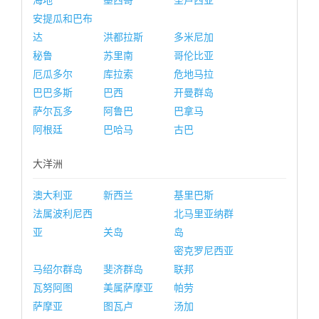
海地
墨西哥
圣卢西亚
安提瓜和巴布
达
洪都拉斯
多米尼加
秘鲁
苏里南
哥伦比亚
厄瓜多尔
库拉索
危地马拉
巴巴多斯
巴西
开曼群岛
萨尔瓦多
阿鲁巴
巴拿马
阿根廷
巴哈马
古巴
大洋洲
澳大利亚
新西兰
基里巴斯
法属波利尼西
北马里亚纳群
亚
关岛
岛
密克罗尼西亚
马绍尔群岛
斐济群岛
联邦
瓦努阿图
美属萨摩亚
帕劳
萨摩亚
图瓦卢
汤加