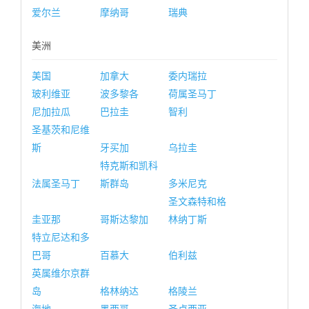
爱尔兰
摩纳哥
瑞典
美洲
美国
加拿大
委内瑞拉
玻利维亚
波多黎各
荷属圣马丁
尼加拉瓜
巴拉圭
智利
圣基茨和尼维
斯
牙买加
乌拉圭
特克斯和凯科
法属圣马丁
斯群岛
多米尼克
圣文森特和格
圭亚那
哥斯达黎加
林纳丁斯
特立尼达和多
巴哥
百慕大
伯利兹
英属维尔京群
岛
格林纳达
格陵兰