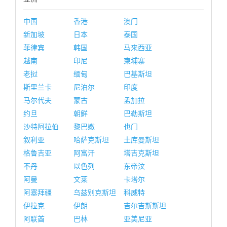
中国
香港
澳门
新加坡
日本
泰国
菲律宾
韩国
马来西亚
越南
印尼
柬埔寨
老挝
缅甸
巴基斯坦
斯里兰卡
尼泊尔
印度
马尔代夫
蒙古
孟加拉
约旦
朝鲜
巴勒斯坦
沙特阿拉伯
黎巴嫩
也门
叙利亚
哈萨克斯坦
土库曼斯坦
格鲁吉亚
阿富汗
塔吉克斯坦
不丹
以色列
东帝汶
阿曼
文莱
卡塔尔
阿塞拜疆
乌兹别克斯坦
科威特
伊拉克
伊朗
吉尔吉斯斯坦
阿联酋
巴林
亚美尼亚