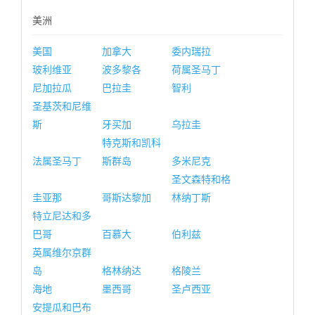
美洲
美国
加拿大
委内瑞拉
玻利维亚
波多黎各
荷属圣马丁
尼加拉瓜
巴拉圭
智利
圣基茨和尼维
斯
牙买加
乌拉圭
特克斯和凯科
法属圣马丁
斯群岛
多米尼克
圣文森特和格
圭亚那
哥斯达黎加
林纳丁斯
特立尼达和多
巴哥
百慕大
伯利兹
英属维尔京群
岛
格林纳达
格陵兰
海地
墨西哥
圣卢西亚
安提瓜和巴布