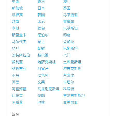
中国
香港
澳门
新加坡
日本
泰国
菲律宾
韩国
马来西亚
越南
印尼
柬埔寨
老挝
缅甸
巴基斯坦
斯里兰卡
尼泊尔
印度
马尔代夫
蒙古
孟加拉
约旦
朝鲜
巴勒斯坦
沙特阿拉伯
黎巴嫩
也门
叙利亚
哈萨克斯坦
土库曼斯坦
格鲁吉亚
阿富汗
塔吉克斯坦
不丹
以色列
东帝汶
阿曼
文莱
卡塔尔
阿塞拜疆
乌兹别克斯坦
科威特
伊拉克
伊朗
吉尔吉斯斯坦
阿联酋
巴林
亚美尼亚
欧洲