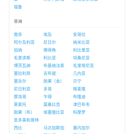
瑙鲁
非洲
南非
埃及
安哥拉
阿尔及利亚
尼日尔
纳米比亚
加纳
佛得角
利比里亚
毛里求斯
利比亚
坦桑尼亚
博茨瓦纳
布基纳法索
毛里塔尼亚
塞拉利昂
吉布提
几内亚
塞舌尔
刚果（金）
贝宁
尼日利亚
多哥
喀麦隆
摩洛哥
乍得
布隆迪
莱索托
莫桑比克
津巴布韦
刚果（布）
埃塞俄比亚
科摩罗
圣多美和普林
西比
马达加斯加
塞内加尔