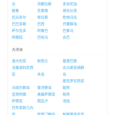
达
洪都拉斯
多米尼加
秘鲁
苏里南
哥伦比亚
厄瓜多尔
库拉索
危地马拉
巴巴多斯
巴西
开曼群岛
萨尔瓦多
阿鲁巴
巴拿马
阿根廷
巴哈马
古巴
大洋洲
澳大利亚
新西兰
基里巴斯
法属波利尼西
北马里亚纳群
亚
关岛
岛
密克罗尼西亚
马绍尔群岛
斐济群岛
联邦
瓦努阿图
美属萨摩亚
帕劳
萨摩亚
图瓦卢
汤加
巴布亚新几内
亚
所罗门群岛
新喀里多尼亚