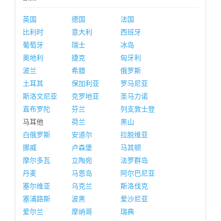
英国
德国
法国
比利时
意大利
西班牙
葡萄牙
瑞士
冰岛
奥地利
捷克
匈牙利
波兰
希腊
俄罗斯
土耳其
保加利亚
罗马尼亚
斯洛文尼亚
克罗地亚
圣马力诺
直布罗陀
芬兰
列支敦士登
马耳他
荷兰
黑山
白俄罗斯
安道尔
拉脱维亚
挪威
卢森堡
马其顿
摩尔多瓦
立陶宛
法罗群岛
丹麦
马恩岛
阿尔巴尼亚
塞尔维亚
乌克兰
斯洛伐克
塞浦路斯
波黑
爱沙尼亚
爱尔兰
摩纳哥
瑞典