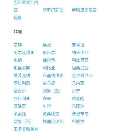
巴布亚新几内
亚
所罗门群岛
新喀里多尼亚
瑙鲁
非洲
南非
埃及
安哥拉
阿尔及利亚
尼日尔
纳米比亚
加纳
佛得角
利比里亚
毛里求斯
利比亚
坦桑尼亚
博茨瓦纳
布基纳法索
毛里塔尼亚
塞拉利昂
吉布提
几内亚
塞舌尔
刚果（金）
贝宁
尼日利亚
多哥
喀麦隆
摩洛哥
乍得
布隆迪
莱索托
莫桑比克
津巴布韦
刚果（布）
埃塞俄比亚
科摩罗
圣多美和普林