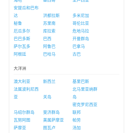
海地
墨西哥
圣卢西亚
安提瓜和巴布
达
洪都拉斯
多米尼加
秘鲁
苏里南
哥伦比亚
厄瓜多尔
库拉索
危地马拉
巴巴多斯
巴西
开曼群岛
萨尔瓦多
阿鲁巴
巴拿马
阿根廷
巴哈马
古巴
大洋洲
澳大利亚
新西兰
基里巴斯
法属波利尼西
北马里亚纳群
亚
关岛
岛
密克罗尼西亚
马绍尔群岛
斐济群岛
联邦
瓦努阿图
美属萨摩亚
帕劳
萨摩亚
图瓦卢
汤加