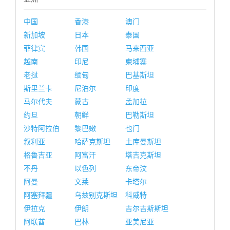
中国
香港
澳门
新加坡
日本
泰国
菲律宾
韩国
马来西亚
越南
印尼
柬埔寨
老挝
缅甸
巴基斯坦
斯里兰卡
尼泊尔
印度
马尔代夫
蒙古
孟加拉
约旦
朝鲜
巴勒斯坦
沙特阿拉伯
黎巴嫩
也门
叙利亚
哈萨克斯坦
土库曼斯坦
格鲁吉亚
阿富汗
塔吉克斯坦
不丹
以色列
东帝汶
阿曼
文莱
卡塔尔
阿塞拜疆
乌兹别克斯坦
科威特
伊拉克
伊朗
吉尔吉斯斯坦
阿联酋
巴林
亚美尼亚