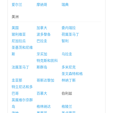
爱尔兰
摩纳哥
瑞典
美洲
美国
加拿大
委内瑞拉
玻利维亚
波多黎各
荷属圣马丁
尼加拉瓜
巴拉圭
智利
圣基茨和尼维
斯
牙买加
乌拉圭
特克斯和凯科
法属圣马丁
斯群岛
多米尼克
圣文森特和格
圭亚那
哥斯达黎加
林纳丁斯
特立尼达和多
巴哥
百慕大
伯利兹
英属维尔京群
岛
格林纳达
格陵兰