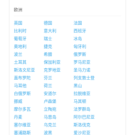
欧洲
英国
德国
法国
比利时
意大利
西班牙
葡萄牙
瑞士
冰岛
奥地利
捷克
匈牙利
波兰
希腊
俄罗斯
土耳其
保加利亚
罗马尼亚
斯洛文尼亚
克罗地亚
圣马力诺
直布罗陀
芬兰
列支敦士登
马耳他
荷兰
黑山
白俄罗斯
安道尔
拉脱维亚
挪威
卢森堡
马其顿
摩尔多瓦
立陶宛
法罗群岛
丹麦
马恩岛
阿尔巴尼亚
塞尔维亚
乌克兰
斯洛伐克
塞浦路斯
波黑
爱沙尼亚