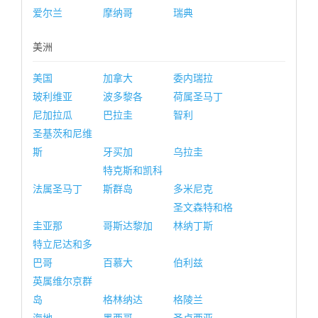
爱尔兰
摩纳哥
瑞典
美洲
美国
加拿大
委内瑞拉
玻利维亚
波多黎各
荷属圣马丁
尼加拉瓜
巴拉圭
智利
圣基茨和尼维
斯
牙买加
乌拉圭
特克斯和凯科
法属圣马丁
斯群岛
多米尼克
圣文森特和格
圭亚那
哥斯达黎加
林纳丁斯
特立尼达和多
巴哥
百慕大
伯利兹
英属维尔京群
岛
格林纳达
格陵兰