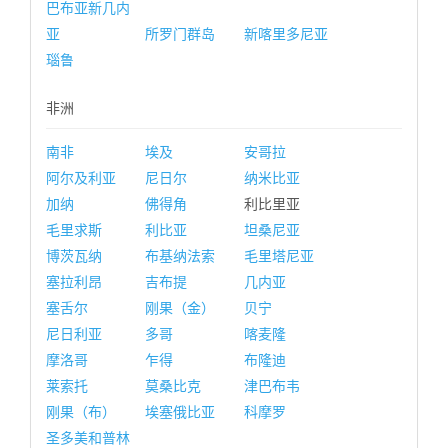
巴布亚新几内
亚
所罗门群岛
新喀里多尼亚
瑙鲁
非洲
南非
埃及
安哥拉
阿尔及利亚
尼日尔
纳米比亚
加纳
佛得角
利比里亚
毛里求斯
利比亚
坦桑尼亚
博茨瓦纳
布基纳法索
毛里塔尼亚
塞拉利昂
吉布提
几内亚
塞舌尔
刚果（金）
贝宁
尼日利亚
多哥
喀麦隆
摩洛哥
乍得
布隆迪
莱索托
莫桑比克
津巴布韦
刚果（布）
埃塞俄比亚
科摩罗
圣多美和普林