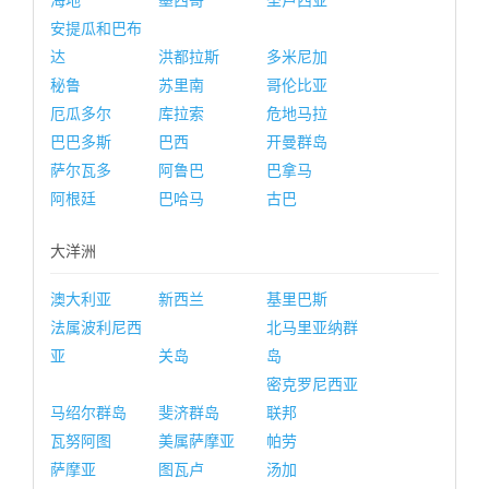
海地
墨西哥
圣卢西亚
安提瓜和巴布
达
洪都拉斯
多米尼加
秘鲁
苏里南
哥伦比亚
厄瓜多尔
库拉索
危地马拉
巴巴多斯
巴西
开曼群岛
萨尔瓦多
阿鲁巴
巴拿马
阿根廷
巴哈马
古巴
大洋洲
澳大利亚
新西兰
基里巴斯
法属波利尼西
北马里亚纳群
亚
关岛
岛
密克罗尼西亚
马绍尔群岛
斐济群岛
联邦
瓦努阿图
美属萨摩亚
帕劳
萨摩亚
图瓦卢
汤加