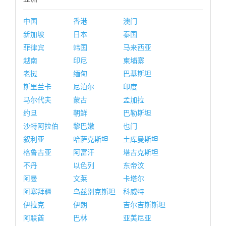
中国
香港
澳门
新加坡
日本
泰国
菲律宾
韩国
马来西亚
越南
印尼
柬埔寨
老挝
缅甸
巴基斯坦
斯里兰卡
尼泊尔
印度
马尔代夫
蒙古
孟加拉
约旦
朝鲜
巴勒斯坦
沙特阿拉伯
黎巴嫩
也门
叙利亚
哈萨克斯坦
土库曼斯坦
格鲁吉亚
阿富汗
塔吉克斯坦
不丹
以色列
东帝汶
阿曼
文莱
卡塔尔
阿塞拜疆
乌兹别克斯坦
科威特
伊拉克
伊朗
吉尔吉斯斯坦
阿联酋
巴林
亚美尼亚