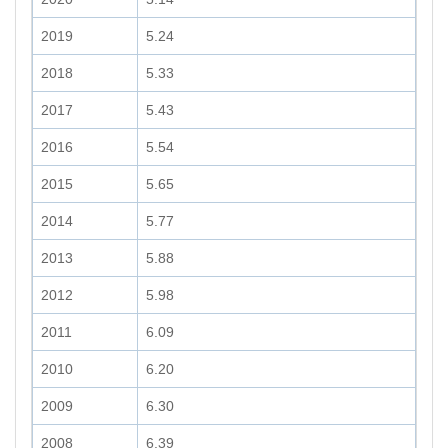
2019
5.24
2018
5.33
2017
5.43
2016
5.54
2015
5.65
2014
5.77
2013
5.88
2012
5.98
2011
6.09
2010
6.20
2009
6.30
2008
6.39