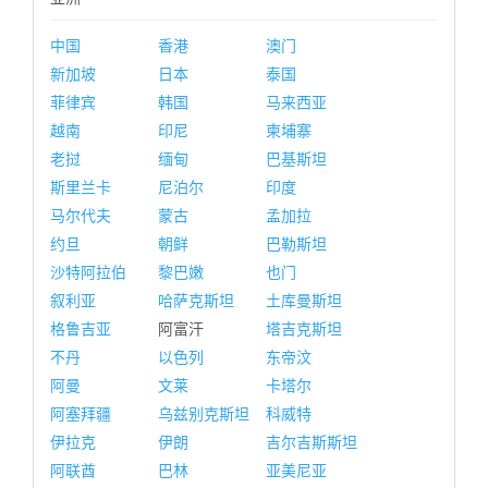
中国
香港
澳门
新加坡
日本
泰国
菲律宾
韩国
马来西亚
越南
印尼
柬埔寨
老挝
缅甸
巴基斯坦
斯里兰卡
尼泊尔
印度
马尔代夫
蒙古
孟加拉
约旦
朝鲜
巴勒斯坦
沙特阿拉伯
黎巴嫩
也门
叙利亚
哈萨克斯坦
土库曼斯坦
格鲁吉亚
阿富汗
塔吉克斯坦
不丹
以色列
东帝汶
阿曼
文莱
卡塔尔
阿塞拜疆
乌兹别克斯坦
科威特
伊拉克
伊朗
吉尔吉斯斯坦
阿联酋
巴林
亚美尼亚