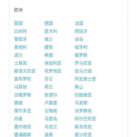
欧洲
英国
德国
法国
比利时
意大利
西班牙
葡萄牙
瑞士
冰岛
奥地利
捷克
匈牙利
波兰
希腊
俄罗斯
土耳其
保加利亚
罗马尼亚
斯洛文尼亚
克罗地亚
圣马力诺
直布罗陀
芬兰
列支敦士登
马耳他
荷兰
黑山
白俄罗斯
安道尔
拉脱维亚
挪威
卢森堡
马其顿
摩尔多瓦
立陶宛
法罗群岛
丹麦
马恩岛
阿尔巴尼亚
塞尔维亚
乌克兰
斯洛伐克
塞浦路斯
波黑
爱沙尼亚