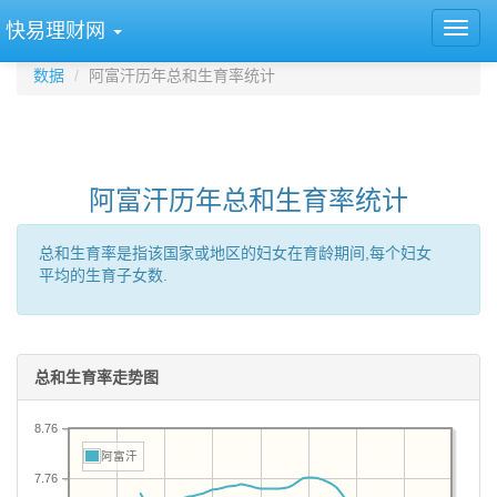
快易理财网
数据
阿富汗历年总和生育率统计
阿富汗历年总和生育率统计
总和生育率是指该国家或地区的妇女在育龄期间,每个妇女
平均的生育子女数.
总和生育率走势图
8.76
阿富汗
7.76