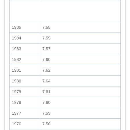
1985
7.55
1984
7.55
1983
7.57
1982
7.60
1981
7.62
1980
7.64
1979
7.61
1978
7.60
1977
7.59
1976
7.56