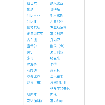
尼日尔
纳米比亚
加纳
佛得角
利比里亚
毛里求斯
利比亚
坦桑尼亚
博茨瓦纳
布基纳法索
毛里塔尼亚
塞拉利昂
吉布提
几内亚
塞舌尔
刚果（金）
贝宁
尼日利亚
多哥
喀麦隆
摩洛哥
乍得
布隆迪
莱索托
莫桑比克
津巴布韦
刚果（布）
埃塞俄比亚
圣多美和普林
科摩罗
西比
马达加斯加
塞内加尔