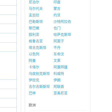
尼泊尔
印度
马尔代夫
蒙古
孟加拉
约旦
巴勒斯坦
沙特阿拉伯
黎巴嫩
也门
叙利亚
哈萨克斯坦
格鲁吉亚
阿富汗
塔吉克斯坦
不丹
以色列
东帝汶
阿曼
文莱
卡塔尔
阿塞拜疆
乌兹别克斯坦
科威特
伊拉克
伊朗
吉尔吉斯斯坦
阿联酋
巴林
亚美尼亚
欧洲