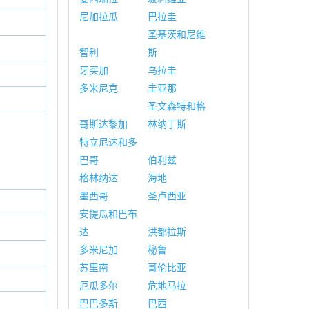
尼加拉瓜
巴拉圭
圣基茨和尼维
智利
斯
牙买加
乌拉圭
多米尼克
圭亚那
圣文森特和格
哥斯达黎加
林纳丁斯
特立尼达和多
巴哥
伯利兹
格林纳达
海地
墨西哥
圣卢西亚
安提瓜和巴布
达
洪都拉斯
多米尼加
秘鲁
苏里南
哥伦比亚
厄瓜多尔
危地马拉
巴巴多斯
巴西