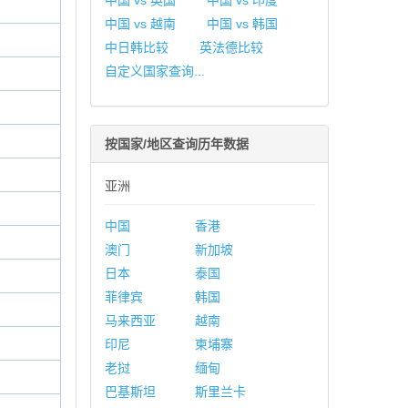
中国 vs 英国
中国 vs 印度
中国 vs 越南
中国 vs 韩国
中日韩比较
英法德比较
自定义国家查询...
按国家/地区查询历年数据
亚洲
中国
香港
澳门
新加坡
日本
泰国
菲律宾
韩国
马来西亚
越南
印尼
柬埔寨
老挝
缅甸
巴基斯坦
斯里兰卡