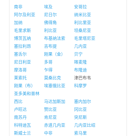
南非
埃及
安哥拉
阿尔及利亚
尼日尔
纳米比亚
加纳
佛得角
利比里亚
毛里求斯
利比亚
坦桑尼亚
博茨瓦纳
布基纳法索
毛里塔尼亚
塞拉利昂
吉布提
几内亚
塞舌尔
刚果（金）
贝宁
尼日利亚
多哥
喀麦隆
摩洛哥
乍得
布隆迪
莱索托
莫桑比克
津巴布韦
刚果（布）
埃塞俄比亚
科摩罗
圣多美和普林
西比
马达加斯加
塞内加尔
卢旺达
赞比亚
冈比亚
南苏丹
肯尼亚
突尼斯
科特迪瓦
赤道几内亚
几内亚比绍
斯威士兰
中非
索马里