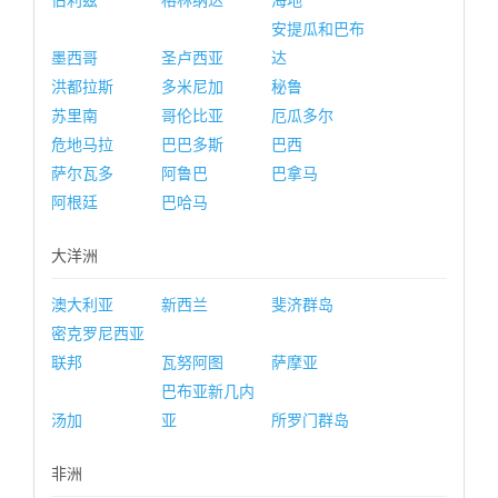
伯利兹
格林纳达
海地
安提瓜和巴布
墨西哥
圣卢西亚
达
洪都拉斯
多米尼加
秘鲁
苏里南
哥伦比亚
厄瓜多尔
危地马拉
巴巴多斯
巴西
萨尔瓦多
阿鲁巴
巴拿马
阿根廷
巴哈马
大洋洲
澳大利亚
新西兰
斐济群岛
密克罗尼西亚
联邦
瓦努阿图
萨摩亚
巴布亚新几内
汤加
亚
所罗门群岛
非洲