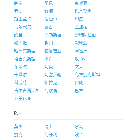
越南
印尼
柬埔寨
老挝
缅甸
巴基斯坦
斯里兰卡
尼泊尔
印度
马尔代夫
蒙古
孟加拉
约旦
巴勒斯坦
沙特阿拉伯
黎巴嫩
也门
叙利亚
哈萨克斯坦
格鲁吉亚
阿富汗
塔吉克斯坦
不丹
以色列
东帝汶
阿曼
文莱
卡塔尔
阿塞拜疆
乌兹别克斯坦
科威特
伊拉克
伊朗
吉尔吉斯斯坦
阿联酋
巴林
亚美尼亚
欧洲
英国
瑞士
冰岛
捷克
匈牙利
波兰