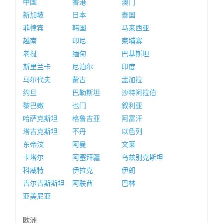
中国
香港
澳门
新加坡
日本
泰国
菲律宾
韩国
马来西亚
越南
印尼
柬埔寨
老挝
缅甸
巴基斯坦
斯里兰卡
尼泊尔
印度
马尔代夫
蒙古
孟加拉
约旦
巴勒斯坦
沙特阿拉伯
黎巴嫩
也门
叙利亚
哈萨克斯坦
格鲁吉亚
阿富汗
塔吉克斯坦
不丹
以色列
东帝汶
阿曼
文莱
卡塔尔
阿塞拜疆
乌兹别克斯坦
科威特
伊拉克
伊朗
吉尔吉斯斯坦
阿联酋
巴林
亚美尼亚
欧洲