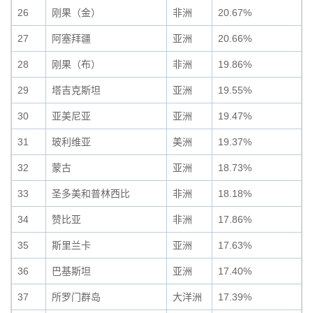
26
刚果（金）
非洲
20.67%
27
阿塞拜疆
亚洲
20.66%
28
刚果（布）
非洲
19.86%
29
塔吉克斯坦
亚洲
19.55%
30
亚美尼亚
亚洲
19.47%
31
玻利维亚
美洲
19.37%
32
蒙古
亚洲
18.73%
33
圣多美和普林西比
非洲
18.18%
34
赞比亚
非洲
17.86%
35
斯里兰卡
亚洲
17.63%
36
巴基斯坦
亚洲
17.40%
37
所罗门群岛
大洋洲
17.39%