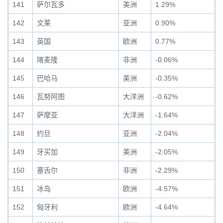
141
萨尔瓦多
美洲
1.29%
142
文莱
亚洲
0.90%
143
英国
欧洲
0.77%
144
喀麦隆
非洲
-0.06%
145
巴哈马
美洲
-0.35%
146
瓦努阿图
大洋洲
-0.62%
147
萨摩亚
大洋洲
-1.64%
148
约旦
亚洲
-2.04%
149
牙买加
美洲
-2.05%
150
塞舌尔
非洲
-2.29%
151
冰岛
欧洲
-4.57%
152
匈牙利
欧洲
-4.64%