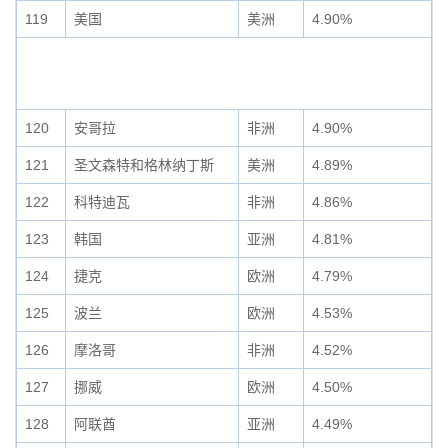
119
美国
美洲
4.90%
120
安哥拉
非洲
4.90%
121
圣文森特和格林纳丁斯
美洲
4.89%
122
科特迪瓦
非洲
4.86%
123
韩国
亚洲
4.81%
124
捷克
欧洲
4.79%
125
波兰
欧洲
4.53%
126
摩洛哥
非洲
4.52%
127
挪威
欧洲
4.50%
128
阿联酋
亚洲
4.49%