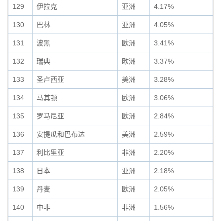
129
伊拉克
亚洲
4.17%
130
巴林
亚洲
4.05%
131
波黑
欧洲
3.41%
132
瑞典
欧洲
3.37%
133
圣卢西亚
美洲
3.28%
134
马其顿
欧洲
3.06%
135
罗马尼亚
欧洲
2.84%
136
安提瓜和巴布达
美洲
2.59%
137
利比里亚
非洲
2.20%
138
日本
亚洲
2.18%
139
丹麦
欧洲
2.05%
140
中非
非洲
1.56%