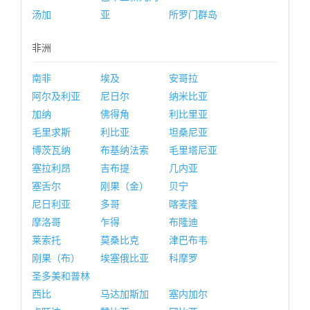
汤加
亚
所罗门群岛
非洲
南非
埃及
安哥拉
阿尔及利亚
尼日尔
纳米比亚
加纳
佛得角
利比里亚
毛里求斯
利比亚
坦桑尼亚
博茨瓦纳
布基纳法索
毛里塔尼亚
塞拉利昂
吉布提
几内亚
塞舌尔
刚果（金）
贝宁
尼日利亚
多哥
喀麦隆
摩洛哥
乍得
布隆迪
莱索托
莫桑比克
津巴布韦
刚果（布）
埃塞俄比亚
科摩罗
圣多美和普林
西比
马达加斯加
塞内加尔