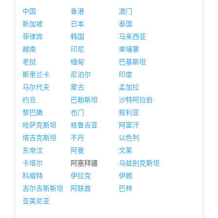
中国
香港
澳门
新加坡
日本
泰国
菲律宾
韩国
马来西亚
越南
印尼
柬埔寨
老挝
缅甸
巴基斯坦
斯里兰卡
尼泊尔
印度
马尔代夫
蒙古
孟加拉
约旦
巴勒斯坦
沙特阿拉伯
黎巴嫩
也门
叙利亚
哈萨克斯坦
格鲁吉亚
阿富汗
塔吉克斯坦
不丹
以色列
东帝汶
阿曼
文莱
卡塔尔
阿塞拜疆
乌兹别克斯坦
科威特
伊拉克
伊朗
吉尔吉斯斯坦
阿联酋
巴林
亚美尼亚