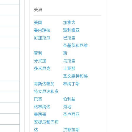
美洲
美国
加拿大
委内瑞拉
玻利维亚
尼加拉瓜
巴拉圭
圣基茨和尼维
智利
斯
牙买加
乌拉圭
多米尼克
圭亚那
圣文森特和格
哥斯达黎加
林纳丁斯
特立尼达和多
巴哥
伯利兹
格林纳达
海地
墨西哥
圣卢西亚
安提瓜和巴布
达
洪都拉斯