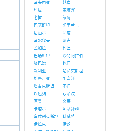
马来西亚
越南
印尼
柬埔寨
老挝
缅甸
巴基斯坦
斯里兰卡
尼泊尔
印度
马尔代夫
蒙古
孟加拉
约旦
巴勒斯坦
沙特阿拉伯
黎巴嫩
也门
叙利亚
哈萨克斯坦
格鲁吉亚
阿富汗
塔吉克斯坦
不丹
以色列
东帝汶
阿曼
文莱
卡塔尔
阿塞拜疆
乌兹别克斯坦
科威特
伊拉克
伊朗