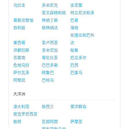
乌拉圭
多米尼克
圭亚那
圣文森特和格
特立尼达和多
哥斯达黎加
林纳丁斯
巴哥
伯利兹
格林纳达
海地
安提瓜和巴布
墨西哥
圣卢西亚
达
洪都拉斯
多米尼加
秘鲁
苏里南
哥伦比亚
厄瓜多尔
危地马拉
巴巴多斯
巴西
萨尔瓦多
阿鲁巴
巴拿马
阿根廷
巴哈马
大洋洲
澳大利亚
新西兰
斐济群岛
密克罗尼西亚
联邦
瓦努阿图
萨摩亚