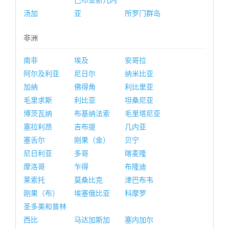
巴布亚新几内
汤加
亚
所罗门群岛
非洲
南非
埃及
安哥拉
阿尔及利亚
尼日尔
纳米比亚
加纳
佛得角
利比里亚
毛里求斯
利比亚
坦桑尼亚
博茨瓦纳
布基纳法索
毛里塔尼亚
塞拉利昂
吉布提
几内亚
塞舌尔
刚果（金）
贝宁
尼日利亚
多哥
喀麦隆
摩洛哥
乍得
布隆迪
莱索托
莫桑比克
津巴布韦
刚果（布）
埃塞俄比亚
科摩罗
圣多美和普林
西比
马达加斯加
塞内加尔