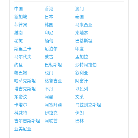
中国
香港
澳门
新加坡
日本
泰国
菲律宾
韩国
马来西亚
越南
印尼
柬埔寨
老挝
缅甸
巴基斯坦
斯里兰卡
尼泊尔
印度
马尔代夫
蒙古
孟加拉
约旦
巴勒斯坦
沙特阿拉伯
黎巴嫩
也门
叙利亚
哈萨克斯坦
格鲁吉亚
阿富汗
塔吉克斯坦
不丹
以色列
东帝汶
阿曼
文莱
卡塔尔
阿塞拜疆
乌兹别克斯坦
科威特
伊拉克
伊朗
吉尔吉斯斯坦
阿联酋
巴林
亚美尼亚