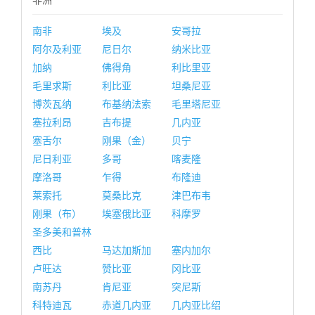
非洲
南非
埃及
安哥拉
阿尔及利亚
尼日尔
纳米比亚
加纳
佛得角
利比里亚
毛里求斯
利比亚
坦桑尼亚
博茨瓦纳
布基纳法索
毛里塔尼亚
塞拉利昂
吉布提
几内亚
塞舌尔
刚果（金）
贝宁
尼日利亚
多哥
喀麦隆
摩洛哥
乍得
布隆迪
莱索托
莫桑比克
津巴布韦
刚果（布）
埃塞俄比亚
科摩罗
圣多美和普林
西比
马达加斯加
塞内加尔
卢旺达
赞比亚
冈比亚
南苏丹
肯尼亚
突尼斯
科特迪瓦
赤道几内亚
几内亚比绍