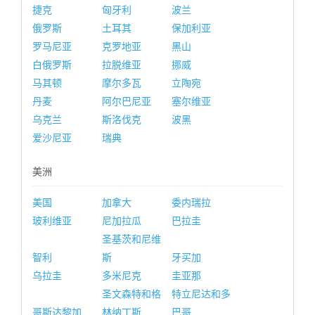
捷克
匈牙利
波兰
俄罗斯
土耳其
保加利亚
罗马尼亚
克罗地亚
黑山
白俄罗斯
拉脱维亚
挪威
马其顿
摩尔多瓦
立陶宛
丹麦
阿尔巴尼亚
塞尔维亚
乌克兰
斯洛伐克
波黑
爱沙尼亚
瑞典
美洲
美国
加拿大
委内瑞拉
玻利维亚
尼加拉瓜
巴拉圭
圣基茨和尼维
智利
斯
牙买加
乌拉圭
多米尼克
圭亚那
圣文森特和格
特立尼达和多
哥斯达黎加
林纳丁斯
巴哥