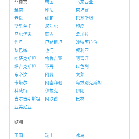
菲律宾
韩国
马来西亚
越南
印尼
柬埔寨
老挝
缅甸
巴基斯坦
斯里兰卡
尼泊尔
印度
马尔代夫
蒙古
孟加拉
约旦
巴勒斯坦
沙特阿拉伯
黎巴嫩
也门
叙利亚
哈萨克斯坦
格鲁吉亚
阿富汗
塔吉克斯坦
不丹
以色列
东帝汶
阿曼
文莱
卡塔尔
阿塞拜疆
乌兹别克斯坦
科威特
伊拉克
伊朗
吉尔吉斯斯坦
阿联酋
巴林
亚美尼亚
欧洲
英国
瑞士
冰岛