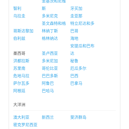
圣基茨和尼维
智利
斯
牙买加
乌拉圭
多米尼克
圭亚那
圣文森特和格
特立尼达和多
哥斯达黎加
林纳丁斯
巴哥
伯利兹
格林纳达
海地
安提瓜和巴布
墨西哥
圣卢西亚
达
洪都拉斯
多米尼加
秘鲁
苏里南
哥伦比亚
厄瓜多尔
危地马拉
巴巴多斯
巴西
萨尔瓦多
阿鲁巴
巴拿马
阿根廷
巴哈马
大洋洲
澳大利亚
新西兰
斐济群岛
密克罗尼西亚