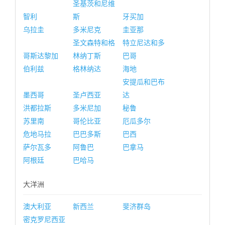
圣基茨和尼维
智利
斯
牙买加
乌拉圭
多米尼克
圭亚那
圣文森特和格
特立尼达和多
哥斯达黎加
林纳丁斯
巴哥
伯利兹
格林纳达
海地
安提瓜和巴布
墨西哥
圣卢西亚
达
洪都拉斯
多米尼加
秘鲁
苏里南
哥伦比亚
厄瓜多尔
危地马拉
巴巴多斯
巴西
萨尔瓦多
阿鲁巴
巴拿马
阿根廷
巴哈马
大洋洲
澳大利亚
新西兰
斐济群岛
密克罗尼西亚