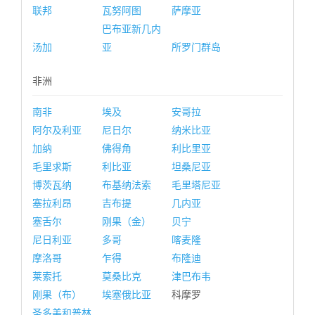
联邦
瓦努阿图
萨摩亚
巴布亚新几内
汤加
亚
所罗门群岛
非洲
南非
埃及
安哥拉
阿尔及利亚
尼日尔
纳米比亚
加纳
佛得角
利比里亚
毛里求斯
利比亚
坦桑尼亚
博茨瓦纳
布基纳法索
毛里塔尼亚
塞拉利昂
吉布提
几内亚
塞舌尔
刚果（金）
贝宁
尼日利亚
多哥
喀麦隆
摩洛哥
乍得
布隆迪
莱索托
莫桑比克
津巴布韦
刚果（布）
埃塞俄比亚
科摩罗
圣多美和普林