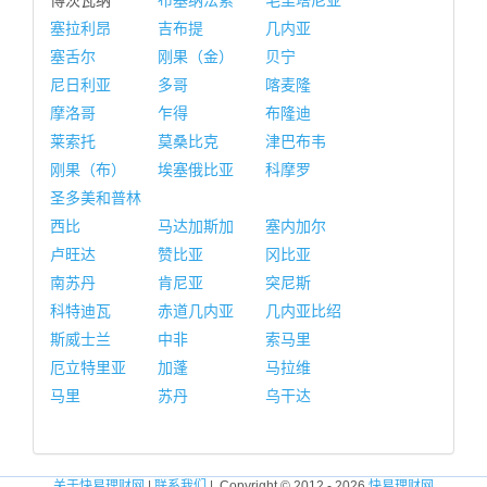
博茨瓦纳
布基纳法索
毛里塔尼亚
塞拉利昂
吉布提
几内亚
塞舌尔
刚果（金）
贝宁
尼日利亚
多哥
喀麦隆
摩洛哥
乍得
布隆迪
莱索托
莫桑比克
津巴布韦
刚果（布）
埃塞俄比亚
科摩罗
圣多美和普林
西比
马达加斯加
塞内加尔
卢旺达
赞比亚
冈比亚
南苏丹
肯尼亚
突尼斯
科特迪瓦
赤道几内亚
几内亚比绍
斯威士兰
中非
索马里
厄立特里亚
加蓬
马拉维
马里
苏丹
乌干达
关于快易理财网
|
联系我们
| Copyright © 2012 - 2026
快易理财网