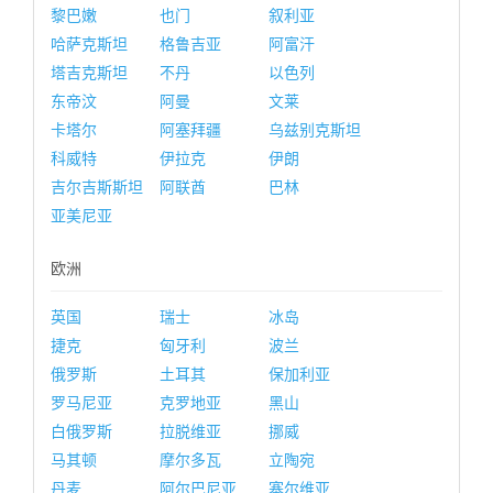
黎巴嫩
也门
叙利亚
哈萨克斯坦
格鲁吉亚
阿富汗
塔吉克斯坦
不丹
以色列
东帝汶
阿曼
文莱
卡塔尔
阿塞拜疆
乌兹别克斯坦
科威特
伊拉克
伊朗
吉尔吉斯斯坦
阿联酋
巴林
亚美尼亚
欧洲
英国
瑞士
冰岛
捷克
匈牙利
波兰
俄罗斯
土耳其
保加利亚
罗马尼亚
克罗地亚
黑山
白俄罗斯
拉脱维亚
挪威
马其顿
摩尔多瓦
立陶宛
丹麦
阿尔巴尼亚
塞尔维亚