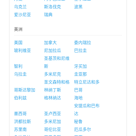
乌克兰
斯洛伐克
波黑
爱沙尼亚
瑞典
美洲
美国
加拿大
委内瑞拉
玻利维亚
尼加拉瓜
巴拉圭
圣基茨和尼维
智利
斯
牙买加
乌拉圭
多米尼克
圭亚那
圣文森特和格
特立尼达和多
哥斯达黎加
林纳丁斯
巴哥
伯利兹
格林纳达
海地
安提瓜和巴布
墨西哥
圣卢西亚
达
洪都拉斯
多米尼加
秘鲁
苏里南
哥伦比亚
厄瓜多尔