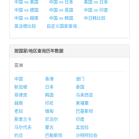
中国 vs 美国
中国 vs 日本
美国 vs 日本
中国 vs 德国
中国 vs 英国
中国 vs 印度
中国 vs 越南
中国 vs 韩国
中日韩比较
英法德比较
自定义国家查询...
按国家/地区查询历年数据
亚洲
中国
香港
澳门
新加坡
日本
泰国
菲律宾
韩国
马来西亚
越南
印尼
柬埔寨
老挝
缅甸
巴基斯坦
斯里兰卡
尼泊尔
印度
马尔代夫
蒙古
孟加拉
约旦
巴勒斯坦
沙特阿拉伯