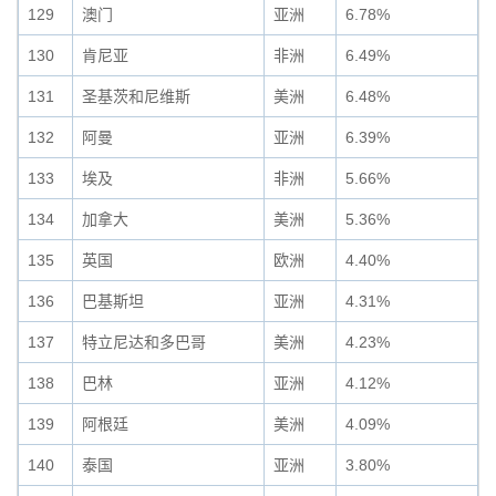
129
澳门
亚洲
6.78%
130
肯尼亚
非洲
6.49%
131
圣基茨和尼维斯
美洲
6.48%
132
阿曼
亚洲
6.39%
133
埃及
非洲
5.66%
134
加拿大
美洲
5.36%
135
英国
欧洲
4.40%
136
巴基斯坦
亚洲
4.31%
137
特立尼达和多巴哥
美洲
4.23%
138
巴林
亚洲
4.12%
139
阿根廷
美洲
4.09%
140
泰国
亚洲
3.80%