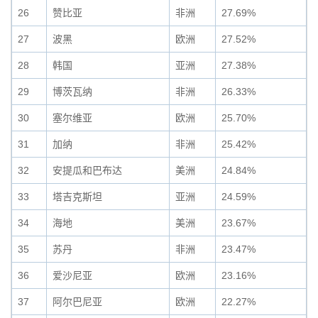
26
赞比亚
非洲
27.69%
27
波黑
欧洲
27.52%
28
韩国
亚洲
27.38%
29
博茨瓦纳
非洲
26.33%
30
塞尔维亚
欧洲
25.70%
31
加纳
非洲
25.42%
32
安提瓜和巴布达
美洲
24.84%
33
塔吉克斯坦
亚洲
24.59%
34
海地
美洲
23.67%
35
苏丹
非洲
23.47%
36
爱沙尼亚
欧洲
23.16%
37
阿尔巴尼亚
欧洲
22.27%