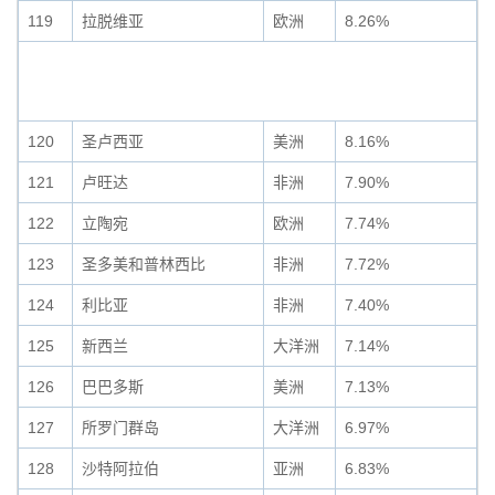
119
拉脱维亚
欧洲
8.26%
120
圣卢西亚
美洲
8.16%
121
卢旺达
非洲
7.90%
122
立陶宛
欧洲
7.74%
123
圣多美和普林西比
非洲
7.72%
124
利比亚
非洲
7.40%
125
新西兰
大洋洲
7.14%
126
巴巴多斯
美洲
7.13%
127
所罗门群岛
大洋洲
6.97%
128
沙特阿拉伯
亚洲
6.83%