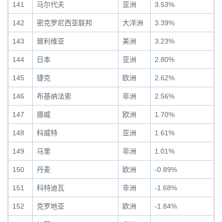
141
马尔代夫
亚洲
3.53%
142
密克罗尼西亚联邦
大洋洲
3.39%
143
玻利维亚
美洲
3.23%
144
日本
亚洲
2.80%
145
捷克
欧洲
2.62%
146
布基纳法索
非洲
2.56%
147
挪威
欧洲
1.70%
148
科威特
亚洲
1.61%
149
马里
非洲
1.01%
150
丹麦
欧洲
-0.89%
151
科特迪瓦
非洲
-1.68%
152
克罗地亚
欧洲
-1.84%