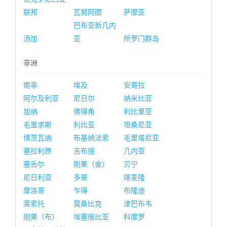
联邦
瓦努阿图
萨摩亚
巴布亚新几内
汤加
亚
所罗门群岛
非洲
南非
埃及
安哥拉
阿尔及利亚
尼日尔
纳米比亚
加纳
佛得角
利比里亚
毛里求斯
利比亚
坦桑尼亚
博茨瓦纳
布基纳法索
毛里塔尼亚
塞拉利昂
吉布提
几内亚
塞舌尔
刚果（金）
贝宁
尼日利亚
多哥
喀麦隆
摩洛哥
乍得
布隆迪
莱索托
莫桑比克
津巴布韦
刚果（布）
埃塞俄比亚
科摩罗