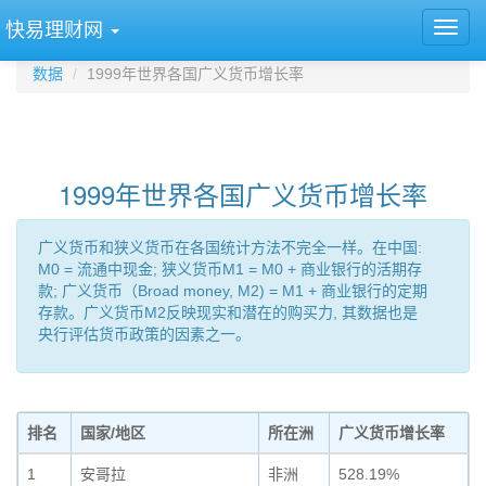
快易理财网
数据
1999年世界各国广义货币增长率
1999年世界各国广义货币增长率
广义货币和狭义货币在各国统计方法不完全一样。在中国:
M0 = 流通中现金; 狭义货币M1 = M0 + 商业银行的活期存
款; 广义货币（Broad money, M2) = M1 + 商业银行的定期
存款。广义货币M2反映现实和潜在的购买力, 其数据也是
央行评估货币政策的因素之一。
排名
国家/地区
所在洲
广义货币增长率
1
安哥拉
非洲
528.19%