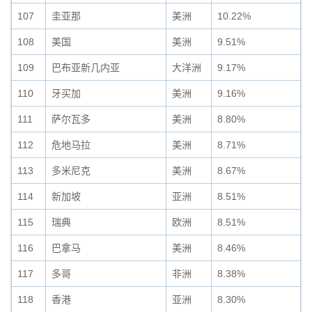
107
圭亚那
美洲
10.22%
108
美国
美洲
9.51%
109
巴布亚新几内亚
大洋洲
9.17%
110
牙买加
美洲
9.16%
111
萨尔瓦多
美洲
8.80%
112
危地马拉
美洲
8.71%
113
多米尼克
美洲
8.67%
114
新加坡
亚洲
8.51%
115
瑞典
欧洲
8.51%
116
巴拿马
美洲
8.46%
117
多哥
非洲
8.38%
118
香港
亚洲
8.30%