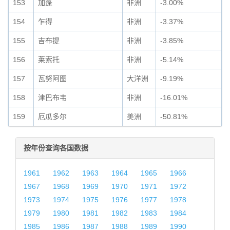
153
加蓬
非洲
-3.00%
154
乍得
非洲
-3.37%
155
吉布提
非洲
-3.85%
156
莱索托
非洲
-5.14%
157
瓦努阿图
大洋洲
-9.19%
158
津巴布韦
非洲
-16.01%
159
厄瓜多尔
美洲
-50.81%
按年份查询各国数据
1961
1962
1963
1964
1965
1966
1967
1968
1969
1970
1971
1972
1973
1974
1975
1976
1977
1978
1979
1980
1981
1982
1983
1984
1985
1986
1987
1988
1989
1990