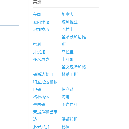
美洲
美国
加拿大
委内瑞拉
玻利维亚
尼加拉瓜
巴拉圭
圣基茨和尼维
智利
斯
牙买加
乌拉圭
多米尼克
圭亚那
圣文森特和格
哥斯达黎加
林纳丁斯
特立尼达和多
巴哥
伯利兹
格林纳达
海地
墨西哥
圣卢西亚
安提瓜和巴布
达
洪都拉斯
多米尼加
秘鲁