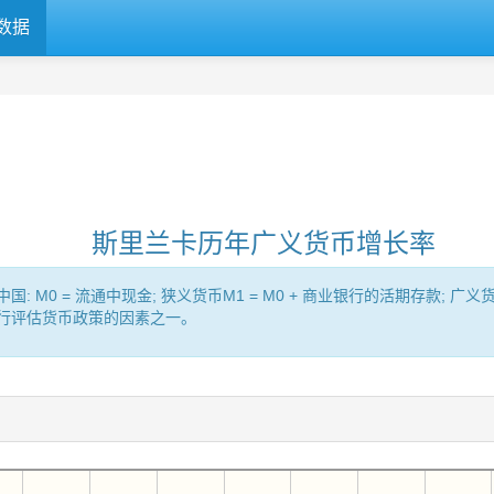
数据
斯里兰卡历年广义货币增长率
= 流通中现金; 狭义货币M1 = M0 + 商业银行的活期存款; 广义货币（Br
央行评估货币政策的因素之一。