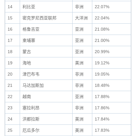
14
利比亚
非洲
22.07%
15
密克罗尼西亚联邦
大洋洲
22.04%
16
格鲁吉亚
亚洲
21.08%
17
柬埔寨
亚洲
21.00%
18
蒙古
亚洲
20.99%
19
海地
美洲
19.12%
20
津巴布韦
非洲
19.05%
21
马达加斯加
非洲
18.48%
22
越南
亚洲
17.88%
23
塞拉利昂
非洲
17.86%
24
洪都拉斯
美洲
17.84%
25
厄瓜多尔
美洲
17.83%