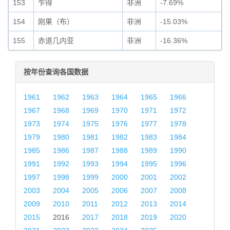
153
乍得
非洲
-7.69%
154
刚果（布）
非洲
-15.03%
155
赤道几内亚
非洲
-16.36%
按年份查询各国数据
1961
1962
1963
1964
1965
1966
1967
1968
1969
1970
1971
1972
1973
1974
1975
1976
1977
1978
1979
1980
1981
1982
1983
1984
1985
1986
1987
1988
1989
1990
1991
1992
1993
1994
1995
1996
1997
1998
1999
2000
2001
2002
2003
2004
2005
2006
2007
2008
2009
2010
2011
2012
2013
2014
2015
2016
2017
2018
2019
2020