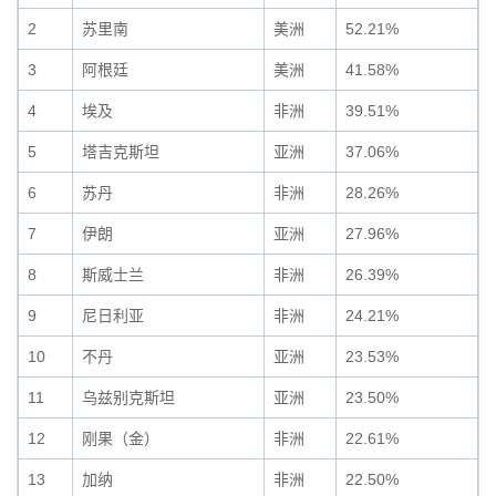
2
苏里南
美洲
52.21%
3
阿根廷
美洲
41.58%
4
埃及
非洲
39.51%
5
塔吉克斯坦
亚洲
37.06%
6
苏丹
非洲
28.26%
7
伊朗
亚洲
27.96%
8
斯威士兰
非洲
26.39%
9
尼日利亚
非洲
24.21%
10
不丹
亚洲
23.53%
11
乌兹别克斯坦
亚洲
23.50%
12
刚果（金）
非洲
22.61%
13
加纳
非洲
22.50%