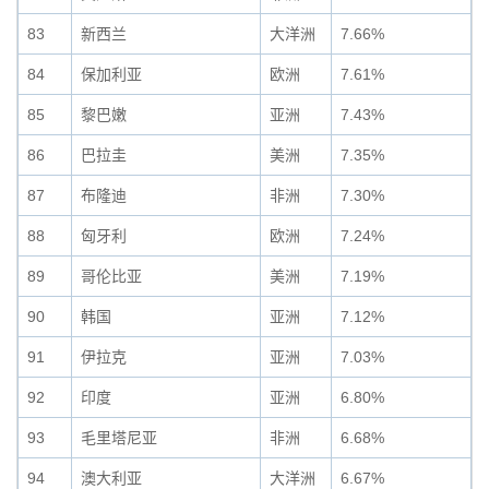
83
新西兰
大洋洲
7.66%
84
保加利亚
欧洲
7.61%
85
黎巴嫩
亚洲
7.43%
86
巴拉圭
美洲
7.35%
87
布隆迪
非洲
7.30%
88
匈牙利
欧洲
7.24%
89
哥伦比亚
美洲
7.19%
90
韩国
亚洲
7.12%
91
伊拉克
亚洲
7.03%
92
印度
亚洲
6.80%
93
毛里塔尼亚
非洲
6.68%
94
澳大利亚
大洋洲
6.67%