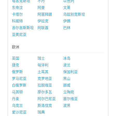
塔吉克斯坦
不丹
以色列
东帝汶
阿曼
文莱
卡塔尔
阿塞拜疆
乌兹别克斯坦
科威特
伊拉克
伊朗
吉尔吉斯斯坦
阿联酋
巴林
亚美尼亚
欧洲
英国
瑞士
冰岛
捷克
匈牙利
波兰
俄罗斯
土耳其
保加利亚
罗马尼亚
克罗地亚
黑山
白俄罗斯
拉脱维亚
挪威
马其顿
摩尔多瓦
立陶宛
丹麦
阿尔巴尼亚
塞尔维亚
乌克兰
斯洛伐克
波黑
爱沙尼亚
瑞典