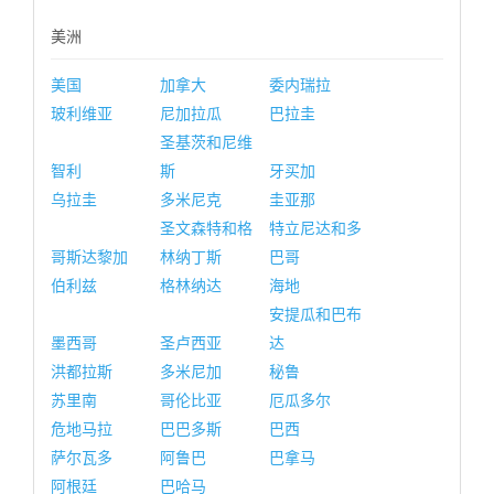
美洲
美国
加拿大
委内瑞拉
玻利维亚
尼加拉瓜
巴拉圭
圣基茨和尼维
智利
斯
牙买加
乌拉圭
多米尼克
圭亚那
圣文森特和格
特立尼达和多
哥斯达黎加
林纳丁斯
巴哥
伯利兹
格林纳达
海地
安提瓜和巴布
墨西哥
圣卢西亚
达
洪都拉斯
多米尼加
秘鲁
苏里南
哥伦比亚
厄瓜多尔
危地马拉
巴巴多斯
巴西
萨尔瓦多
阿鲁巴
巴拿马
阿根廷
巴哈马