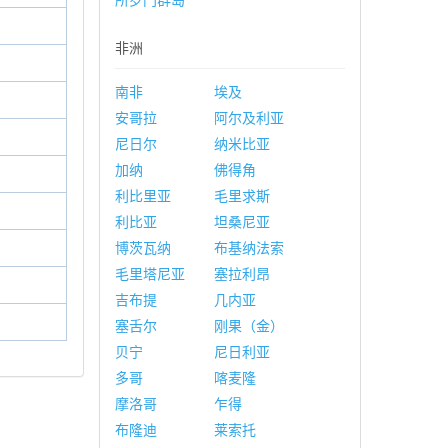
所罗门群岛
非洲
南非
埃及
安哥拉
阿尔及利亚
尼日尔
纳米比亚
加纳
佛得角
利比里亚
毛里求斯
利比亚
坦桑尼亚
博茨瓦纳
布基纳法索
毛里塔尼亚
塞拉利昂
吉布提
几内亚
塞舌尔
刚果（金）
贝宁
尼日利亚
多哥
喀麦隆
摩洛哥
乍得
布隆迪
莱索托