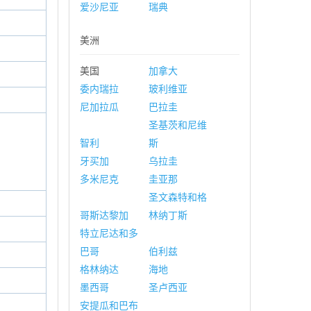
爱沙尼亚
瑞典
美洲
美国
加拿大
委内瑞拉
玻利维亚
尼加拉瓜
巴拉圭
圣基茨和尼维
智利
斯
牙买加
乌拉圭
多米尼克
圭亚那
圣文森特和格
哥斯达黎加
林纳丁斯
特立尼达和多
巴哥
伯利兹
格林纳达
海地
墨西哥
圣卢西亚
安提瓜和巴布