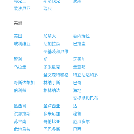
乌克兰
斯洛伐克
波黑
爱沙尼亚
瑞典
美洲
美国
加拿大
委内瑞拉
玻利维亚
尼加拉瓜
巴拉圭
圣基茨和尼维
智利
斯
牙买加
乌拉圭
多米尼克
圭亚那
圣文森特和格
特立尼达和多
哥斯达黎加
林纳丁斯
巴哥
伯利兹
格林纳达
海地
安提瓜和巴布
墨西哥
圣卢西亚
达
洪都拉斯
多米尼加
秘鲁
苏里南
哥伦比亚
厄瓜多尔
危地马拉
巴巴多斯
巴西