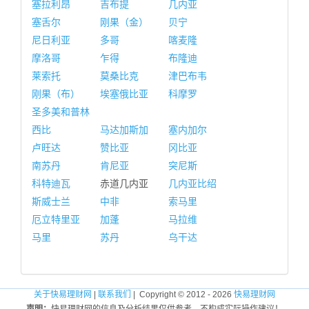
塞拉利昂
吉布提
几内亚
塞舌尔
刚果（金）
贝宁
尼日利亚
多哥
喀麦隆
摩洛哥
乍得
布隆迪
莱索托
莫桑比克
津巴布韦
刚果（布）
埃塞俄比亚
科摩罗
圣多美和普林
西比
马达加斯加
塞内加尔
卢旺达
赞比亚
冈比亚
南苏丹
肯尼亚
突尼斯
科特迪瓦
赤道几内亚
几内亚比绍
斯威士兰
中非
索马里
厄立特里亚
加蓬
马拉维
马里
苏丹
乌干达
关于快易理财网
|
联系我们
| Copyright © 2012 - 2026
快易理财网