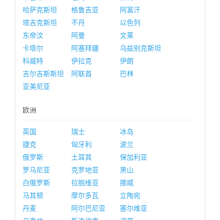
哈萨克斯坦
格鲁吉亚
阿富汗
塔吉克斯坦
不丹
以色列
东帝汶
阿曼
文莱
卡塔尔
阿塞拜疆
乌兹别克斯坦
科威特
伊拉克
伊朗
吉尔吉斯斯坦
阿联酋
巴林
亚美尼亚
欧洲
英国
瑞士
冰岛
捷克
匈牙利
波兰
俄罗斯
土耳其
保加利亚
罗马尼亚
克罗地亚
黑山
白俄罗斯
拉脱维亚
挪威
马其顿
摩尔多瓦
立陶宛
丹麦
阿尔巴尼亚
塞尔维亚