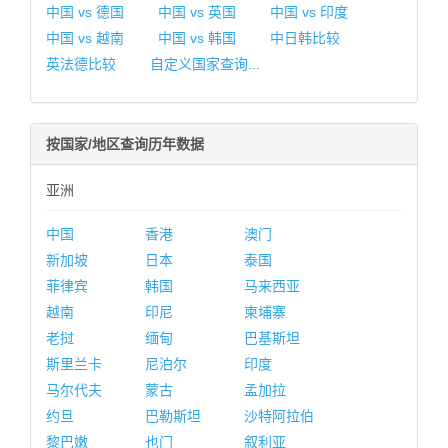
中国 vs 德国
中国 vs 英国
中国 vs 印度
中国 vs 越南
中国 vs 韩国
中日韩比较
英法德比较
自定义国家查询...
按国家/地区查询历年数据
亚洲
中国
香港
澳门
新加坡
日本
泰国
菲律宾
韩国
马来西亚
越南
印尼
柬埔寨
老挝
缅甸
巴基斯坦
斯里兰卡
尼泊尔
印度
马尔代夫
蒙古
孟加拉
约旦
巴勒斯坦
沙特阿拉伯
黎巴嫩
也门
叙利亚