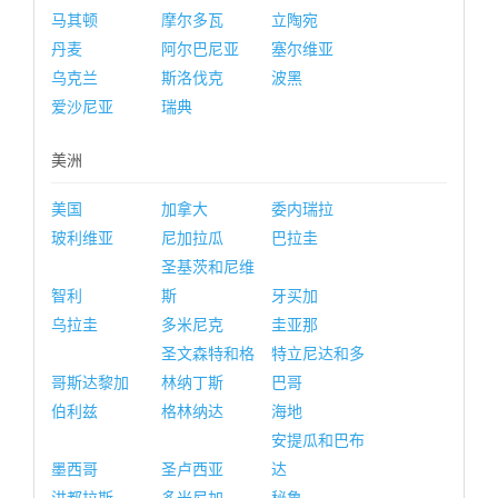
马其顿
摩尔多瓦
立陶宛
丹麦
阿尔巴尼亚
塞尔维亚
乌克兰
斯洛伐克
波黑
爱沙尼亚
瑞典
美洲
美国
加拿大
委内瑞拉
玻利维亚
尼加拉瓜
巴拉圭
圣基茨和尼维
智利
斯
牙买加
乌拉圭
多米尼克
圭亚那
圣文森特和格
特立尼达和多
哥斯达黎加
林纳丁斯
巴哥
伯利兹
格林纳达
海地
安提瓜和巴布
墨西哥
圣卢西亚
达