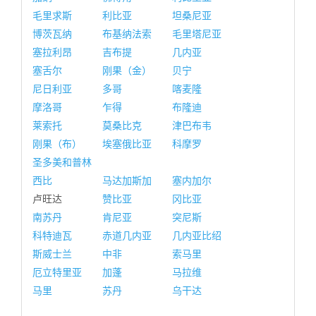
毛里求斯
利比亚
坦桑尼亚
博茨瓦纳
布基纳法索
毛里塔尼亚
塞拉利昂
吉布提
几内亚
塞舌尔
刚果（金）
贝宁
尼日利亚
多哥
喀麦隆
摩洛哥
乍得
布隆迪
莱索托
莫桑比克
津巴布韦
刚果（布）
埃塞俄比亚
科摩罗
圣多美和普林
西比
马达加斯加
塞内加尔
卢旺达
赞比亚
冈比亚
南苏丹
肯尼亚
突尼斯
科特迪瓦
赤道几内亚
几内亚比绍
斯威士兰
中非
索马里
厄立特里亚
加蓬
马拉维
马里
苏丹
乌干达