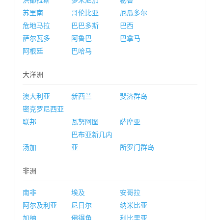
洪都拉斯
多米尼加
秘鲁
苏里南
哥伦比亚
厄瓜多尔
危地马拉
巴巴多斯
巴西
萨尔瓦多
阿鲁巴
巴拿马
阿根廷
巴哈马
大洋洲
澳大利亚
新西兰
斐济群岛
密克罗尼西亚
联邦
瓦努阿图
萨摩亚
巴布亚新几内
汤加
亚
所罗门群岛
非洲
南非
埃及
安哥拉
阿尔及利亚
尼日尔
纳米比亚
加纳
佛得角
利比里亚