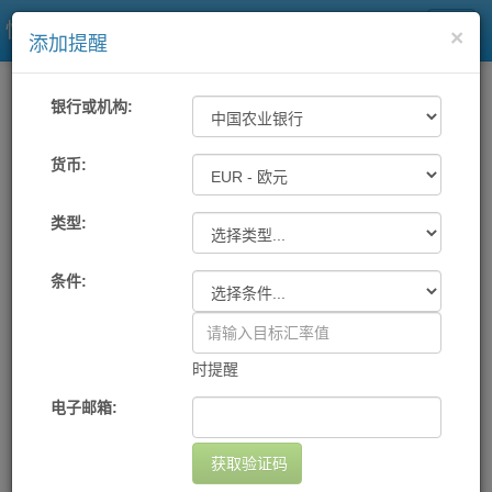
快易理财网
×
添加提醒
一站式汇率
工具
汇率提醒
银行或机构:
各大银行及中国银联汇率提醒
货币:
类型:
机构
货币
提醒条件
提醒方式
设置日期
删除
您尚未设置任何提醒
条件:
添加提醒
时提醒
电子邮箱:
获取验证码