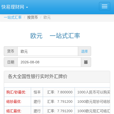
快易理财网
一站式汇率
按货币
欧元
欧元 一站式汇率
货币
选择
日期
各大全国性银行实时外汇牌价
购汇/钞最优:
恒丰
汇率: 7.800000
1000人民币可以购买12
结钞最优:
建行
汇率: 7.791200
1000欧元现钞可结钞为7
结汇最优:
建行
汇率: 7.791200
1000欧元现汇可结汇为7