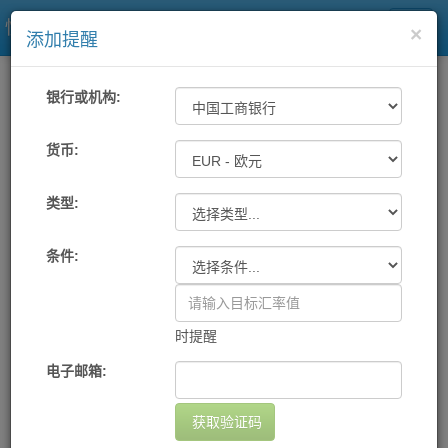
快易理财网
×
添加提醒
一站式汇率
工具
汇率提醒
银行或机构:
各大银行及中国银联汇率提醒
货币:
类型:
机构
货币
提醒条件
提醒方式
设置日期
删除
您尚未设置任何提醒
条件:
添加提醒
时提醒
电子邮箱:
获取验证码