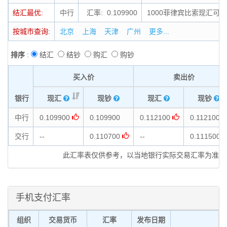
结汇最优:
中行
汇率: 0.109900
1000菲律宾比索现汇可结
按城市查询:
北京
上海
天津
广州
更多...
排序
:
结汇
结钞
购汇
购钞
买入价
卖出价
银行
现汇
现钞
现汇
现钞
中行
0.109900
0.109900
0.112100
0.112100
交行
--
0.110700
--
0.111500
此汇率表仅供参考，以当地银行实际交易汇率为准
手机支付汇率
组织
交易货币
汇率
发布日期