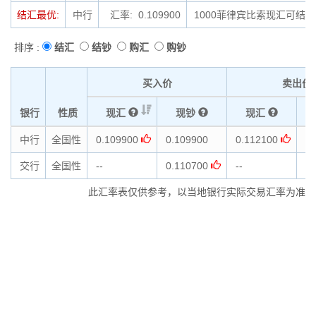
结汇最优:
中行
汇率: 0.109900
1000菲律宾比索现汇可结汇为
排序 :
结汇
结钞
购汇
购钞
买入价
卖出价
银行
性质
现汇
现钞
现汇
中行
全国性
0.109900
0.109900
0.112100
0.
交行
全国性
--
0.110700
--
0.
此汇率表仅供参考，以当地银行实际交易汇率为准