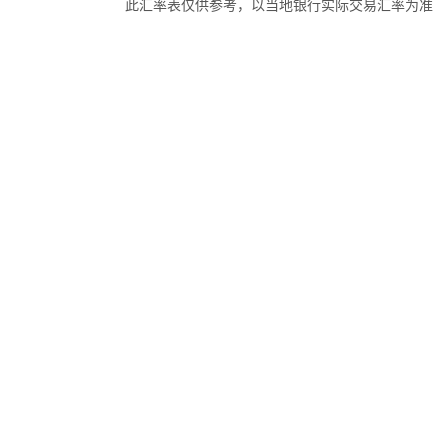
此汇率表仅供参考，以当地银行实际交易汇率为准