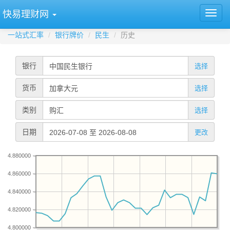
快易理财网
一站式汇率
银行牌价
民生
历史
银行
选择
货币
选择
类别
选择
日期
更改
4.880000
4.860000
4.840000
4.820000
4.800000