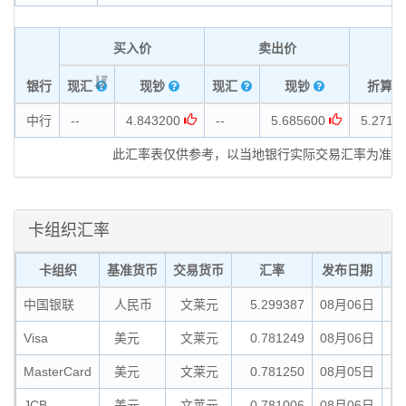
买入价
卖出价
银行
现汇
现钞
现汇
现钞
折算价
中行
--
4.843200
--
5.685600
5.2719
此汇率表仅供参考，以当地银行实际交易汇率为准
卡组织汇率
卡组织
基准货币
交易货币
汇率
发布日期
中国银联
人民币
文莱元
5.299387
08月06日
消
Visa
美元
文莱元
0.781249
08月06日
消
MasterCard
美元
文莱元
0.781250
08月05日
消
JCB
美元
文莱元
0.781006
08月06日
消