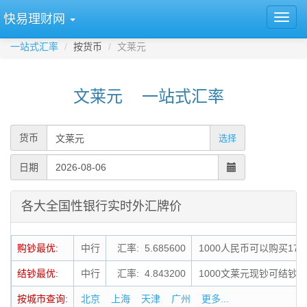
快易理财网
一站式汇率
按货币
文莱元
文莱元 一站式汇率
货币
选择
日期
各大全国性银行实时外汇牌价
购钞最优:
中行
汇率: 5.685600
1000人民币可以购买175
结钞最优:
中行
汇率: 4.843200
1000文莱元现钞可结钞为4
按城市查询:
北京
上海
天津
广州
更多...