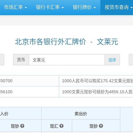
市场汇率
银行卡汇率
银行牌价
按货币查询
北京市各银行外汇牌价 - 文莱元
货币
选择
00700
1000人民币可以购买175.42文莱元现
56100
1000文莱元现钞可结钞为4856.10人
入价
卖出价
现钞
现汇
现钞