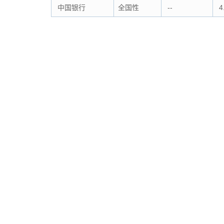
中国银行
全国性
--
4