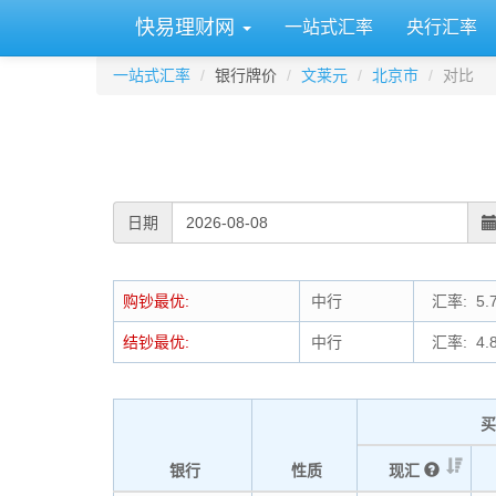
快易理财网
一站式汇率
央行汇率
一站式汇率
银行牌价
文莱元
北京市
对比
日期
购钞最优:
中行
汇率: 5.7
结钞最优:
中行
汇率: 4.8
买
银行
性质
现汇