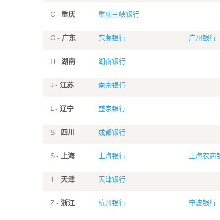
C -
重庆
重庆三峡银行
G -
广东
东莞银行
广州银行
H -
湖南
湖南银行
J -
江苏
南京银行
L -
辽宁
盛京银行
S -
四川
成都银行
S -
上海
上海银行
上海农商
T -
天津
天津银行
Z -
浙江
杭州银行
宁波银行