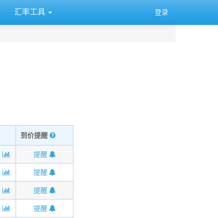
汇率工具
登录
到价提醒
势
提醒
势
提醒
势
提醒
势
提醒