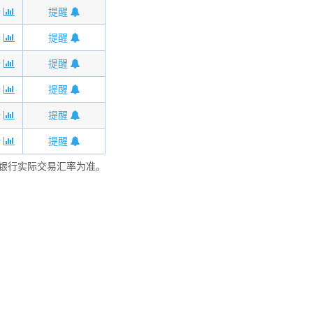
势
提醒
势
提醒
势
提醒
势
提醒
势
提醒
势
提醒
银行实际交易汇率为准。