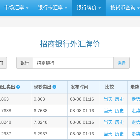
市场汇率
银行卡汇率
银行牌价
按货币查询
招商银行外汇牌价
银行
选择
现汇卖出
现钞卖出
发布时间
比较
走势
.863
0.863
08-08 01:16
当天
历史
走
.7638
6.7638
08-08 01:16
当天
历史
走
.8248
7.8248
08-08 01:16
当天
历史
走
.2937
5.2937
08-08 01:16
当天
历史
走