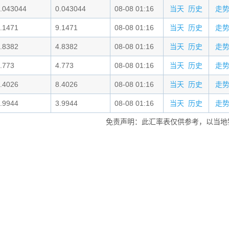
.043044
0.043044
08-08 01:16
当天
历史
走
.1471
9.1471
08-08 01:16
当天
历史
走
.8382
4.8382
08-08 01:16
当天
历史
走
.773
4.773
08-08 01:16
当天
历史
走
.4026
8.4026
08-08 01:16
当天
历史
走
.9944
3.9944
08-08 01:16
当天
历史
走
免责声明：此汇率表仅供参考，以当地