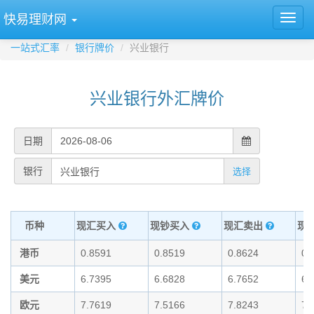
快易理财网
一站式汇率
银行牌价
兴业银行
兴业银行外汇牌价
日期
银行
选择
币种
现汇买入
现钞买入
现汇卖出
现
港币
0.8591
0.8519
0.8624
0.
美元
6.7395
6.6828
6.7652
6.
欧元
7.7619
7.5166
7.8243
7.