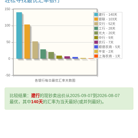
150
建行 - 140天
银联 - 103天
交行 - 52天
100
工行 - 28天
光大 - 20天
中行 - 9天
50
农行 - 7天
顺德农商 - 5天
平安 - 2天
上海农商 - 1天
0
-50
各银行每日最优汇率天数图
比较结果：
建行
的现钞卖出价从2025-09-07到2026-08-07
最优，其中
140天
的汇率为当天最好(或并列最好)。