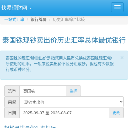
快易理财网
一站式汇率
银行牌价
历史汇率综合比较
泰国铢现钞卖出价历史汇率总体最优银行
×
泰国铢的现汇/钞卖出价是指您用人民币兑换成泰国铢现汇/钞
所使用的汇率。一般来说卖出价不区分汇或钞，但也有少数银
行或币种区分。
货币
选择
类型
日期
更改
轻松寻找最优汇率银行