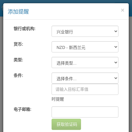
快易理财网
×
添加提醒
一站式汇率
工具
汇率提醒
银行或机构:
各大银行及中国银联汇率提醒
货币:
类型:
机构
货币
提醒条件
提醒方式
设置日期
删除
您尚未设置任何提醒
条件:
添加提醒
时提醒
电子邮箱:
获取验证码