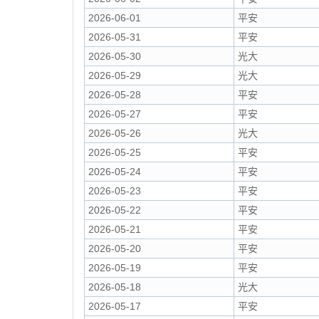
2026-06-01
平安
2026-05-31
平安
2026-05-30
光大
2026-05-29
光大
2026-05-28
平安
2026-05-27
平安
2026-05-26
光大
2026-05-25
平安
2026-05-24
平安
2026-05-23
平安
2026-05-22
平安
2026-05-21
平安
2026-05-20
平安
2026-05-19
平安
2026-05-18
光大
2026-05-17
平安