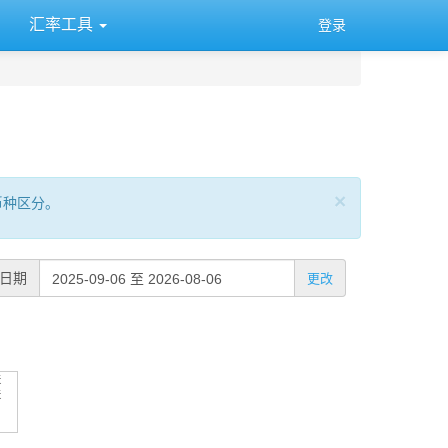
汇率工具
登录
×
币种区分。
日期
更改
天
天