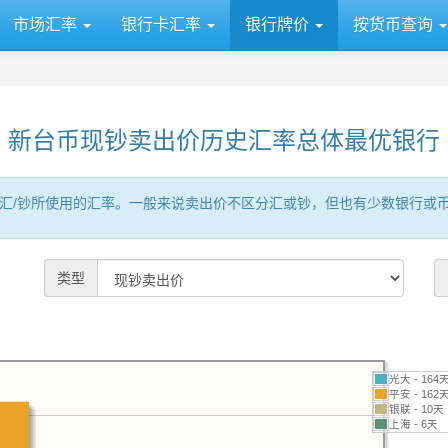
市场汇率
银行卡汇率
银行牌价
按货币查询
新台币现钞卖出价历史汇率总体最优银行
现汇/钞所使用的汇率。一般来说卖出价不区分汇或钞，但也有少数银行或
类型
光大 - 164
平安 - 162
银联 - 10天
上海 - 6天