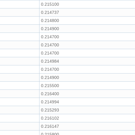
0.215100
0.214737
0.214800
0.214900
0.214700
0.214700
0.214700
0.214984
0.214700
0.214900
0.215500
0.216400
0.214994
0.215293
0.216102
0.216147
0.215800