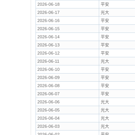
2026-06-18
平安
2026-06-17
光大
2026-06-16
平安
2026-06-15
平安
2026-06-14
平安
2026-06-13
平安
2026-06-12
平安
2026-06-11
光大
2026-06-10
平安
2026-06-09
平安
2026-06-08
平安
2026-06-07
平安
2026-06-06
光大
2026-06-05
光大
2026-06-04
光大
2026-06-03
光大
2026-06-02
平安