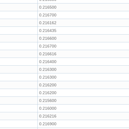
0.216500
0.216700
0.216162
0.216435
0.216600
0.216700
0.216616
0.216400
0.216300
0.216300
0.216200
0.216200
0.215600
0.216000
0.216216
0.216900