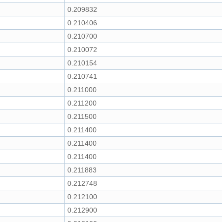
0.209832
0.210406
0.210700
0.210072
0.210154
0.210741
0.211000
0.211200
0.211500
0.211400
0.211400
0.211400
0.211883
0.212748
0.212100
0.212900