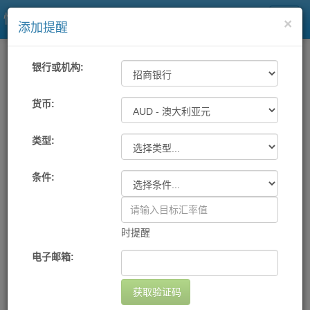
快易理财网
×
添加提醒
一站式汇率
工具
汇率提醒
银行或机构:
各大银行及中国银联汇率提醒
货币:
类型:
机构
货币
提醒条件
提醒方式
设置日期
删除
您尚未设置任何提醒
条件:
添加提醒
时提醒
电子邮箱:
获取验证码